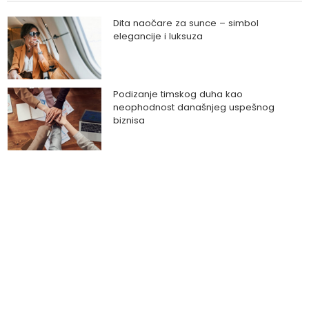
Dita naočare za sunce – simbol
elegancije i luksuza
Podizanje timskog duha kao
neophodnost današnjeg uspešnog
biznisa