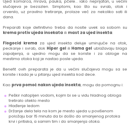
Ujed komarca, mrava, pauka, pčele… iako neprijatan, u većini
slučajeva je bezazlen. Simptomi, kao što su svrab, otok i
crvenilo, uz pravilno tretiranje, prolaze već za nekoliko sati ili
dana.
Preparati koje definitivno treba da nosite uvek sa sobom su
krema protiv ujeda insekata
ili
mast za ujed insekta
.
Flogocid krema
za ujed insekta deluje umirujuće na otok,
peckanje i svrab, dok
Hiper gel
ili
Hama gel
ublažavaju blaga
zapaljenja, a ujedno mogu da se koriste i za obloge na
mestima otoka koji je nastao posle ujeda.
Benefit ovih preparata je da u većini slučajeva mogu sa se
koriste i kada je u pitanju ujed insekta kod dece.
Kao
prva pomoć nakon ujeda insekta
, mogu da pomognu i:
Peškir natopljen vodom, kojim bi se u vidu hladnog obloga
tretiralo oteklo mesto
Hlađenje ledom
Držanje dela tela na kom je mesto ujeda u povišenom
položaju bar 15 minuta da bi došlo do smanjenog protoka
krvi i pritiska, a samim tim i do smanjenja otoka.