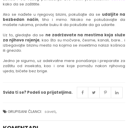
kako da se zaštitite.
Ako se nađete u njegovoj blizini, pokušajte da se
udaljite na
bezbedan način
, tiho i mirno. Nikako ne pokušavajte da
mašete rukama, pravite buku ili da pokušate da ga udarite.
Uz to, gledajte da se
ne zadržavate na mestima koja služe
za njihovo rojenje
, kao što su močvare, česme, kanali, bare… i
izbegavajte blizinu mesta na kojima se insektima nalazi košnica
ili gnezdo.
Jedno je sigurno, uz adekvatne mere ponašanja i preparate za
zaštitu od insekata, kao i one koje pomažu nakon njihovog
ujeda, bićete bez brige.
Sviđa ti se? Podeli sa prijateljima.
,
GRUPISANI ČLANCI:
saveti