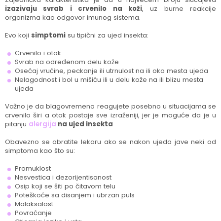
izazivaju svrab i crvenilo na koži
, uz burne reakcije
organizma kao odgovor imunog sistema.
Evo koji
simptomi
su tipični za ujed insekta:
Crvenilo i otok
Svrab na određenom delu kože
Osećaj vrućine, peckanje ili utrnulost na ili oko mesta ujeda
Nelagodnost i bol u mišiću ili u delu kože na ili blizu mesta
ujeda
Važno je da blagovremeno reagujete posebno u situacijama se
crvenilo širi a otok postaje sve izraženiji, jer je moguće da je u
pitanju
alergija
na ujed insekta
Obavezno se obratite lekaru ako se nakon ujeda jave neki od
simptoma kao što su:
Promuklost
Nesvestica i dezorijentisanost
Osip koji se šiti po čitavom telu
Poteškoće sa disanjem i ubrzan puls
Malaksalost
Povraćanje