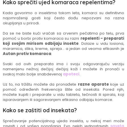
Kako sprečiti ujed komaraca repelentima?
Kada govorimo o insektima tokom leta, komarci su definitivno
najomraženiji gosti koji često dođu nepozvani na razna
okupljanja u prirodi.
Da se ne biste kući vraćali sa crvenim pečatima po telu, prva
pomoć u borbi protiv komaraca su razni
repelenti – preparati
koji svojim mirisom odbijaju insekte
. Dolaze u vidu losiona,
maramica, stika, kreme, spreja… a jedan od veoma efikasnih je
Autan protiv komaraca
.
Svaki od ovih preparata ima i svoju odgovarajuću verziju
namenjenu nežnoj dečijoj dečijoj koži i možete ih pronaći u
svakoj malo bolje snabdevenoj
apoteci
.
Uz to, na tržištu možete da pronađete
razne aparate
koje uz
pomoć određenih frekvencija štite od insekata. Pored njih,
možete kupiti i preparate u vidu tableta, tečnosti ili spirala, koji
isparavanjem ili sagorevanjem efikasno odbijaju komarce.
Kako se zaštiti od insekata?
Sprečavanje potencijalnog ujeda insekta, u nekoj meri može
zavisiti i od vašeg ponašanja. Evo nekih jednostavnih
saveta