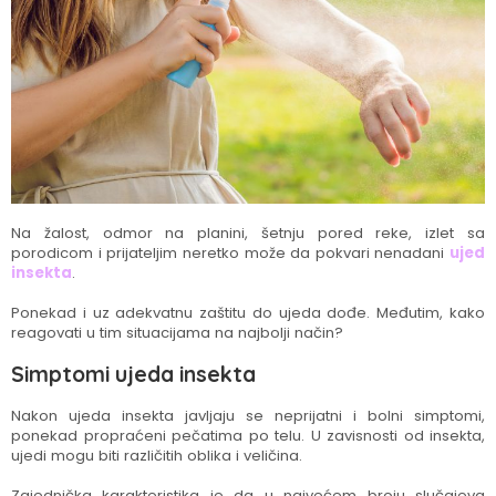
Na žalost, odmor na planini, šetnju pored reke, izlet sa
porodicom i prijateljim neretko može da pokvari nenadani
ujed
insekta
.
Ponekad i uz adekvatnu zaštitu do ujeda dođe. Međutim, kako
reagovati u tim situacijama na najbolji način?
Simptomi ujeda insekta
Nakon ujeda insekta javljaju se neprijatni i bolni simptomi,
ponekad propraćeni pečatima po telu. U zavisnosti od insekta,
ujedi mogu biti različitih oblika i veličina.
Zajednička karakteristika je da u najvećem broju slučajeva