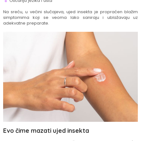
Oticanja jezika i usta
Na sreću, u većini slučajeva, ujed insekta je propraćen blažim
simptomima koji se veoma lako saniraju i ublažavaju uz
adekvatne preparate.
Evo čime mazati ujed insekta