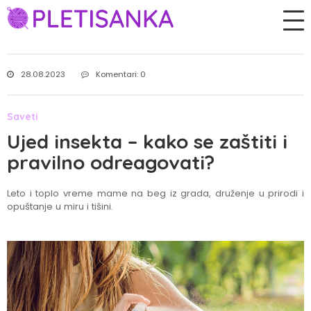
28.08.2023
Komentari: 0
Saveti
Ujed insekta – kako se zaštiti i
pravilno odreagovati?
Leto i toplo vreme mame na beg iz grada, druženje u prirodi i
opuštanje u miru i tišini.