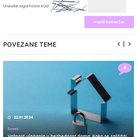
Unesite sigurnosni kod
POVEZANE TEME
0
22.01.2024
Saveti
Važnost ulaganja u bezbednost doma: Kako se zaštititi