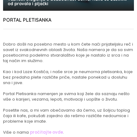
od provala i pljački
PORTAL PLETISANKA
Dobro došli na posebno mesto u kom ćete naći prijateljsku reč i
savet iz svakodnevnih oblasti života. Naša namera je da sa svim
posetiocima podelimo stvaralaštvo koje je nastalo iz srca i na
taj način im služimo.
Kao i kod Laze Kostića, i naše srce je neumorna pletisanka, koje
bez predaha plete različite priče, nastale ponekad u dosluhu
sna i jave.
Portal Pletisanka namenjen je svima koji žele da saznaju nešto
više o karijeri, vezama, lepoti, motivaciji i uopšte o životu.
Posetite nas, a mi vam obećavamo da ćemo, uz šoljicu toplog
čaja ili kafe, pokušati zajedno da rešimo različite nedoumice i
probleme koje imate.
Više o nama
pročitajte ovde
.