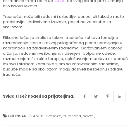
ali trudnice treba da traže
savet
od svog lekara pre uzimanja
bilo kakvih lekova.
Trudnoća može biti radosni i uzbudljivi period, ali takođe može
predstavljati jedinstvene izazove, posebno za osobe sa
skoliozom.
Efikasno lečenje skolioze tokom trudnoće zahteva temeljno
razumevanje stanja i razvoj prilagođenog plana upravljanja u
koordinaciji sa zdravstvenim radnicima. Održavanjem dobrog
držanja, redovnim vežbanjem, nošenjem potporne odeće,
razmatranjem fizikalne terapije, ublažavanjem bolova uz pomoć
lekova i stalnom komunikacijom sa zdravstvenim radnicima,
buduće majke sa skoliozom mogu doživeti bezbednu i zdravu
trudnoću.
Sviđa ti se? Podeli sa prijateljima.
,
,
,
GRUPISANI ČLANCI:
skolioza
trudnoća
saveti