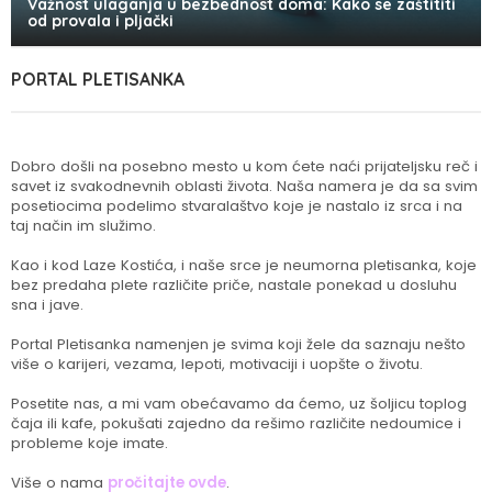
Važnost ulaganja u bezbednost doma: Kako se zaštititi
od provala i pljački
PORTAL PLETISANKA
Dobro došli na posebno mesto u kom ćete naći prijateljsku reč i
savet iz svakodnevnih oblasti života. Naša namera je da sa svim
posetiocima podelimo stvaralaštvo koje je nastalo iz srca i na
taj način im služimo.
Kao i kod Laze Kostića, i naše srce je neumorna pletisanka, koje
bez predaha plete različite priče, nastale ponekad u dosluhu
sna i jave.
Portal Pletisanka namenjen je svima koji žele da saznaju nešto
više o karijeri, vezama, lepoti, motivaciji i uopšte o životu.
Posetite nas, a mi vam obećavamo da ćemo, uz šoljicu toplog
čaja ili kafe, pokušati zajedno da rešimo različite nedoumice i
probleme koje imate.
Više o nama
pročitajte ovde
.