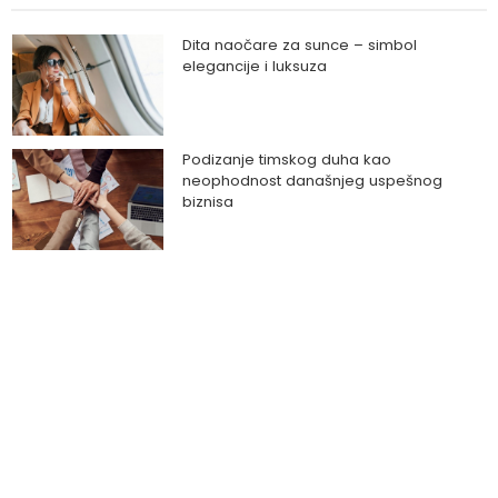
Dita naočare za sunce – simbol
elegancije i luksuza
Podizanje timskog duha kao
neophodnost današnjeg uspešnog
biznisa