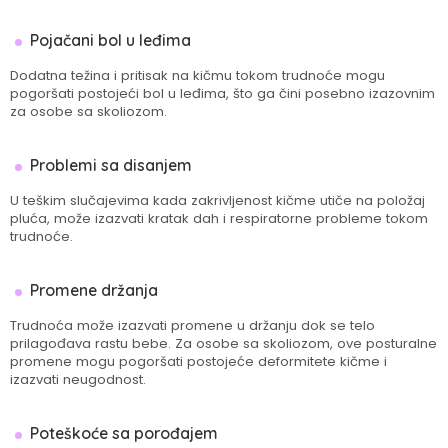
Pojačani bol u leđima
Dodatna težina i pritisak na kičmu tokom trudnoće mogu
pogoršati postojeći bol u leđima, što ga čini posebno izazovnim
za osobe sa skoliozom.
Problemi sa disanjem
U teškim slučajevima kada zakrivljenost kičme utiče na položaj
pluća, može izazvati kratak dah i respiratorne probleme tokom
trudnoće.
Promene držanja
Trudnoća može izazvati promene u držanju dok se telo
prilagođava rastu bebe. Za osobe sa skoliozom, ove posturalne
promene mogu pogoršati postojeće deformitete kičme i
izazvati neugodnost.
Poteškoće sa porođajem