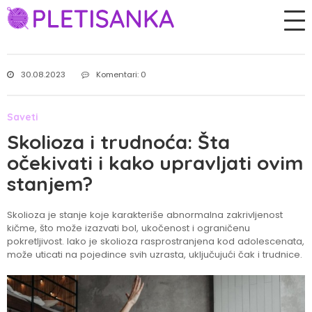
30.08.2023
Komentari: 0
Saveti
Skolioza i trudnoća: Šta
očekivati i kako upravljati ovim
stanjem?
Skolioza je stanje koje karakteriše abnormalna zakrivljenost
kičme, što može izazvati bol, ukočenost i ograničenu
pokretljivost. Iako je skolioza rasprostranjena kod adolescenata,
može uticati na pojedince svih uzrasta, uključujući čak i trudnice.