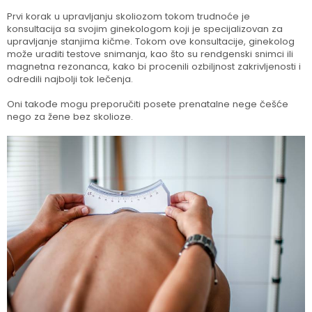
Prvi korak u upravljanju skoliozom tokom trudnoće je
konsultacija sa svojim ginekologom koji je specijalizovan za
upravljanje stanjima kičme. Tokom ove konsultacije, ginekolog
može uraditi testove snimanja, kao što su rendgenski snimci ili
magnetna rezonanca, kako bi procenili ozbiljnost zakrivljenosti i
odredili najbolji tok lečenja.
Oni takođe mogu preporučiti posete prenatalne nege češće
nego za žene bez skolioze.