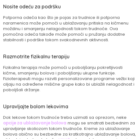
Nosite odeću za podršku
Potporna odeća kao što je pojas za trudnice ili potporna
naramenica može pomoći u ublažavanju pritiska na kičmenu
moždinu i smanjenju nelagodnosti tokom trudnoće. Ova
pomoćna odeća takođe može pomoći u pružanju dodatne
stabilnosti i podrške tokom svakodnevnih aktivnosti.
Razmotrite fizikalnu terapiju
Fizikalna terapija može pomoći u poboljšanju pokretljivosti
kičme, smanjenju bolova i poboljšanju ukupne funkcije.
Fizioterapeuti mogu razviti personalizovane programe vežbi koji
ciljaju na određene mišićne grupe kako bi ublažili nelagodnost i
poboljšali držanje.
Upravljajte bolom lekovima
Dok lekove tokom trudnoće treba uzimati sa oprezom, neke
opcije za ublažavanje bolova
mogu se smatrati bezbednim za
upravljanje skoliozom tokom trudnoće. Kreme za ublažavanje
bolova obično su bezbedne za kratkotrajno ublažavanje bolova,