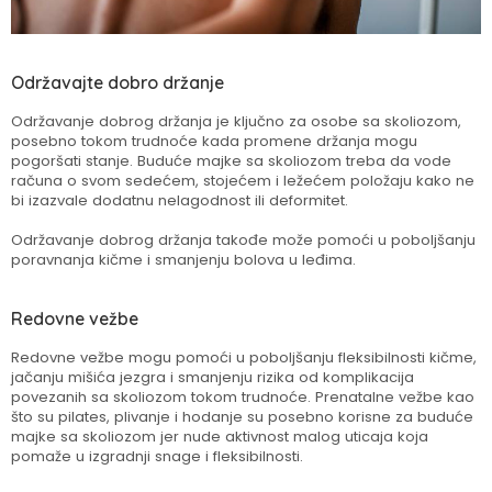
Održavajte dobro držanje
Održavanje dobrog držanja je ključno za osobe sa skoliozom,
posebno tokom trudnoće kada promene držanja mogu
pogoršati stanje. Buduće majke sa skoliozom treba da vode
računa o svom sedećem, stojećem i ležećem položaju kako ne
bi izazvale dodatnu nelagodnost ili deformitet.
Održavanje dobrog držanja takođe može pomoći u poboljšanju
poravnanja kičme i smanjenju bolova u leđima.
Redovne vežbe
Redovne vežbe mogu pomoći u poboljšanju fleksibilnosti kičme,
jačanju mišića jezgra i smanjenju rizika od komplikacija
povezanih sa skoliozom tokom trudnoće. Prenatalne vežbe kao
što su pilates, plivanje i hodanje su posebno korisne za buduće
majke sa skoliozom jer nude aktivnost malog uticaja koja
pomaže u izgradnji snage i fleksibilnosti.