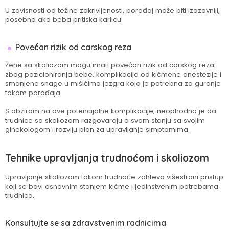
U zavisnosti od težine zakrivljenosti, porođaj može biti izazovniji,
posebno ako beba pritiska karlicu.
Povećan rizik od carskog reza
Žene sa skoliozom mogu imati povećan rizik od carskog reza
zbog pozicioniranja bebe, komplikacija od kičmene anestezije i
smanjene snage u mišićima jezgra koja je potrebna za guranje
tokom porođaja.
S obzirom na ove potencijalne komplikacije, neophodno je da
trudnice sa skoliozom razgovaraju o svom stanju sa svojim
ginekologom i razviju plan za upravljanje simptomima.
Tehnike upravljanja trudnoćom i skoliozom
Upravljanje skoliozom tokom trudnoće zahteva višestrani pristup
koji se bavi osnovnim stanjem kičme i jedinstvenim potrebama
trudnica.
Konsultujte se sa zdravstvenim radnicima