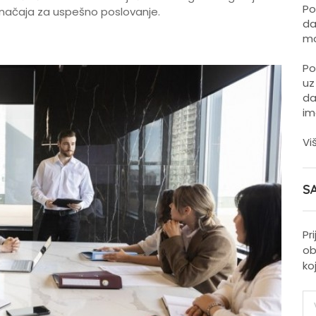
Po
značaja za uspešno poslovanje.
da
mo
Po
uz
da
im
Vi
S
Pr
ob
ko