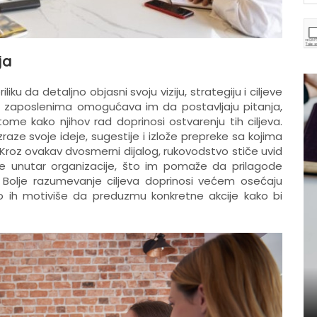
ja
ku da detaljno objasni svoju viziju, strategiju i ciljeve
sa zaposlenima omogućava im da postavljaju pitanja,
tome kako njihov rad doprinosi ostvarenju tih ciljeva.
zraze svoje ideje, sugestije i izlože prepreke sa kojima
 Kroz ovakav dvosmerni dijalog, rukovodstvo stiče uvid
je unutar organizacije, što im pomaže da prilagode
a. Bolje razumevanje ciljeva doprinosi većem osećaju
to ih motiviše da preduzmu konkretne akcije kako bi