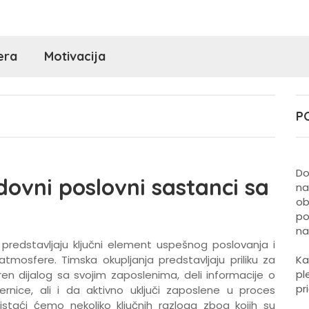
era
Motivacija
P
Do
dovni poslovni sastanci sa
na
ob
po
na
predstavljaju ključni element uspešnog poslovanja i
tmosfere. Timska okupljanja predstavljaju priliku za
Ka
pl
n dijalog sa svojim zaposlenima, deli informacije o
pr
ernice, ali i da aktivno uključi zaposlene u proces
staći ćemo nekoliko ključnih razloga zbog kojih su