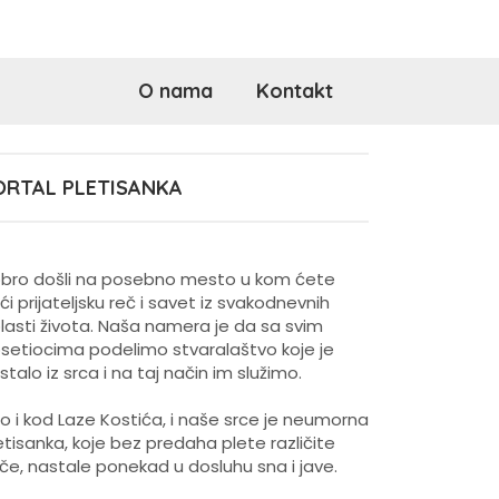
O nama
Kontakt
ORTAL PLETISANKA
bro došli na posebno mesto u kom ćete
ći prijateljsku reč i savet iz svakodnevnih
lasti života. Naša namera je da sa svim
setiocima podelimo stvaralaštvo koje je
stalo iz srca i na taj način im služimo.
o i kod Laze Kostića, i naše srce je neumorna
etisanka, koje bez predaha plete različite
iče, nastale ponekad u dosluhu sna i jave.