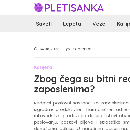
Saveti
Lepota
Veze
Karij
14.08.2023
Komentari: 0
Karijera
Zbog čega su bitni re
zaposlenima?
Redovni poslovni sastanci sa zaposlenima 
izgradnje produktivne i harmonične radne a
rukovodstvo preduzeća da uspostavi otvore
poslovanju, postavi ciljeve i strateške sm
donošenja odluka. U narednim pasusima, i