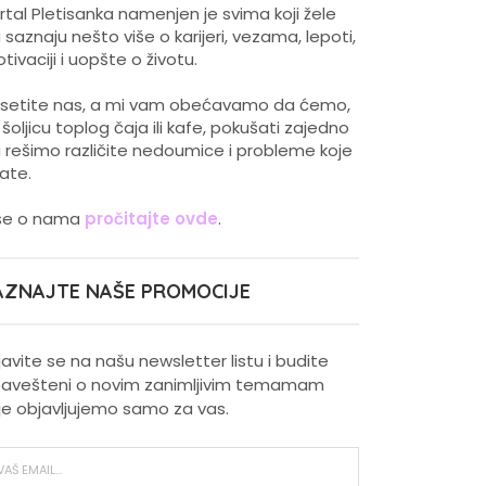
rtal Pletisanka namenjen je svima koji žele
 saznaju nešto više o karijeri, vezama, lepoti,
tivaciji i uopšte o životu.
setite nas, a mi vam obećavamo da ćemo,
 šoljicu toplog čaja ili kafe, pokušati zajedno
 rešimo različite nedoumice i probleme koje
ate.
še o nama
pročitajte ovde
.
AZNAJTE NAŠE PROMOCIJE
ijavite se na našu newsletter listu i budite
avešteni o novim zanimljivim temamam
je objavljujemo samo za vas.