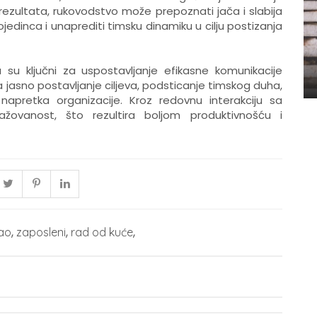
rezultata, rukovodstvo može prepoznati jača i slabija
jedinca i unaprediti timsku dinamiku u cilju postizanja
su ključni za uspostavljanje efikasne komunikacije
jasno postavljanje ciljeva, podsticanje timskog duha,
napretka organizacije. Kroz redovnu interakciju sa
žovanost, što rezultira boljom produktivnošću i
,
,
,
ao
zaposleni
rad od kuće