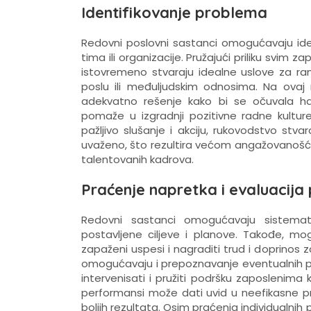
Identifikovanje problema
Redovni poslovni sastanci omogućavaju ident
tima ili organizacije. Pružajući priliku svim
istovremeno stvaraju idealne uslove za ran
poslu ili međuljudskim odnosima. Na ovaj 
adekvatno rešenje kako bi se očuvala h
pomaže u izgradnji pozitivne radne kultur
pažljivo slušanje i akciju, rukovodstvo stv
uvaženo, što rezultira većom angažovanošć
talentovanih kadrova.
Praćenje napretka i evaluacija
Redovni sastanci omogućavaju sistemat
postavljene ciljeve i planove. Takođe, mog
zapaženi uspesi i nagraditi trud i doprinos 
omogućavaju i prepoznavanje eventualnih 
intervenisati i pružiti podršku zaposlenima 
performansi može dati uvid u neefikasne pro
boljih rezultata. Osim praćenja individualni