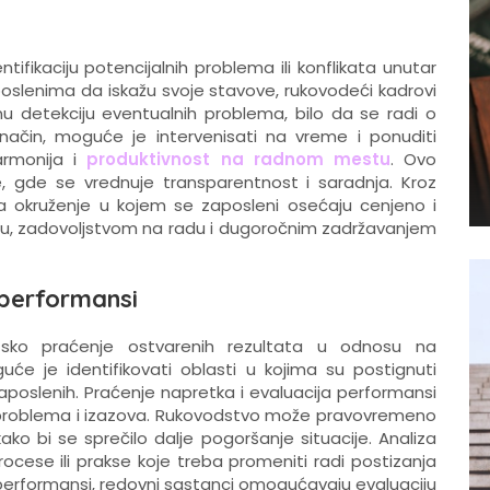
ifikaciju potencijalnih problema ili konflikata unutar
 zaposlenima da iskažu svoje stavove, rukovodeći kadrovi
u detekciju eventualnih problema, bilo da se radi o
način, moguće je intervenisati na vreme i ponuditi
armonija i
produktivnost na radnom mestu
. Ovo
e, gde se vrednuje transparentnost i saradnja. Kroz
ara okruženje u kojem se zaposleni osećaju cenjeno i
u, zadovoljstvom na radu i dugoročnim zadržavanjem
 performansi
sko praćenje ostvarenih rezultata u odnosu na
uće je identifikovati oblasti u kojima su postignuti
zaposlenih. Praćenje napretka i evaluacija performansi
problema i izazova. Rukovodstvo može pravovremeno
kako bi se sprečilo dalje pogoršanje situacije. Analiza
cese ili prakse koje treba promeniti radi postizanja
h performansi, redovni sastanci omogućavaju evaluaciju