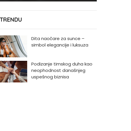
 TRENDU
Dita naočare za sunce –
simbol elegancije i luksuza
Podizanje timskog duha kao
neophodnost današnjeg
uspešnog biznisa