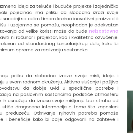
zmena ideja za tekuće i buduće projekte i zajedničko
vaki pojedinac ima priliku da slobodno izrazi svoje
 saradnji sa celim timom kreirao inovativni proizvod ili
ionišu i uzajamno se pomažu, neophodan je adekvatan
entovanja od velike koristi može da bude
neizostavna
iti ni računar i projektor, kao i kvalitetno ozvučenje.
zolovan od standardnog kancelarijskog dela, kako bi
 minimum opreme za realizaciju sastanaka.
aju priliku da slobodno izraze svoje misli, ideje, i
 u svom radnom okruženju. Aktivno slušanje i pažljivo
vodstvu da dobije uvid u specifične potrebe i
ikacija na poslovnim sastancima podstiče atmosferu
ih osnažuje da iznesu svoje mišljenje bez straha od
tvo stiče dragocene informacije o tome šta zaposleni
 u preduzeću. Otkrivanje njihovih potreba pomaže
e i beneficije kako bi bolje odgovorili na zahteve i