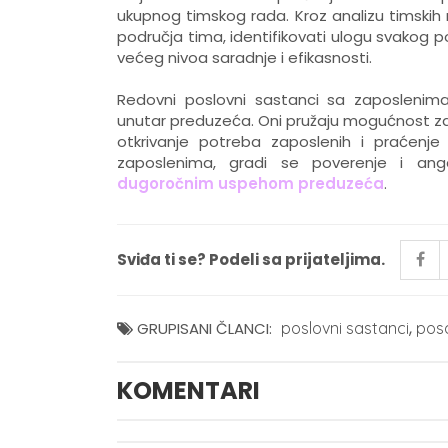
ukupnog timskog rada. Kroz analizu timskih 
područja tima, identifikovati ulogu svakog po
većeg nivoa saradnje i efikasnosti.
Redovni poslovni sastanci sa zaposlenima 
unutar preduzeća. Oni pružaju mogućnost za 
otkrivanje potreba zaposlenih i praćenje 
zaposlenima, gradi se poverenje i anga
dugoročnim uspehom preduzeća
.
Sviđa ti se? Podeli sa prijateljima.
,
GRUPISANI ČLANCI:
poslovni sastanci
pos
KOMENTARI