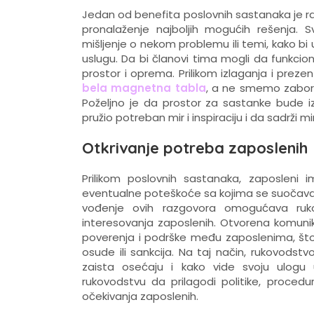
Jedan od benefita poslovnih sastanaka je ra
pronalaženje najboljih mogućih rešenja. S
mišljenje o nekom problemu ili temi, kako bi u
uslugu. Da bi članovi tima mogli da funkc
prostor i oprema. Prilikom izlaganja i prez
bela magnetna tabla
, a ne smemo zaborav
Poželjno je da prostor za sastanke bude i
pružio potreban mir i inspiraciju i da sadrži
Otkrivanje potreba zaposlenih
Prilikom poslovnih sastanaka, zaposleni im
eventualne poteškoće sa kojima se suočavaju
vođenje ovih razgovora omogućava ruko
interesovanja zaposlenih. Otvorena komun
poverenja i podrške među zaposlenima, što 
osude ili sankcija. Na taj način, rukovods
zaista osećaju i kako vide svoju ulogu
rukovodstvu da prilagodi politike, procedur
očekivanja zaposlenih.