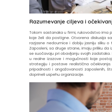
Razumevanje ciljeva i očekivan
Tokom sastanaka u firmi, rukovodstvo ima prili
koje želi da postigne. Otvorena diskusija 
razjasne nedoumice i dobiju jasniju sliku o 
Zaposleni, sa druge strane, imaju priliku da i
se suočavaju pri obavljanju svojih zadataka.
u realne izazove i mogućnosti koje posto
strategiju i postave realistična očekivanj
pripadnosti i angažovanosti zaposlenih, š
doprineli uspehu organizacije.