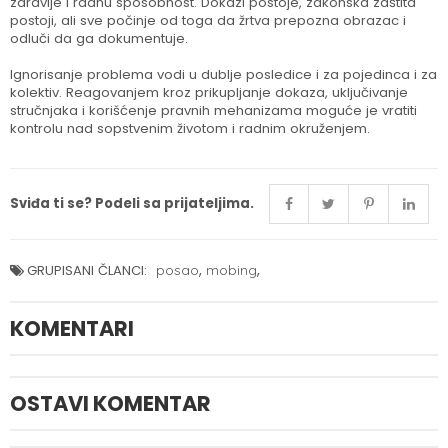
zdravlje i radnu sposobnost. Dokazi postoje, zakonska zaštita
postoji, ali sve počinje od toga da žrtva prepozna obrazac i
odluči da ga dokumentuje.
Ignorisanje problema vodi u dublje posledice i za pojedinca i za
kolektiv. Reagovanjem kroz prikupljanje dokaza, uključivanje
stručnjaka i korišćenje pravnih mehanizama moguće je vratiti
kontrolu nad sopstvenim životom i radnim okruženjem.
Sviđa ti se? Podeli sa prijateljima.
,
,
GRUPISANI ČLANCI:
posao
mobing
KOMENTARI
OSTAVI KOMENTAR