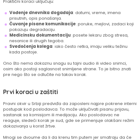
Praktični koraci uključuju:
Vođenje dnevnika događaja
: datumi, vreme, imena
prisutnih, opis ponašanja.
Čuvanje pisane komunikacije
: poruke, mejlovi, zadaci koji
pokazuju degradaciju.
Medicinsku dokumentaciju
: posete lekaru zbog stresa,
nesanice ili drugih tegoba.
Svedočenja kolega
: iako često retka, imaju veliku težinu
kada postoje.
Ono što nema dokaznu snagu su tajni audio ili video snimci,
osim ako postoji saglasnost snimljene strane. To je bitno znati
pre nego što se odlučite na takav korak.
Prvi koraci u zaštiti
Pravni okvir u Srbiji predviđa da zaposleni najpre pokrene interni
postupak kod poslodavca. To može uključivati pisanu prijavu,
sastanak sa komisijom ili medijaciju. Ako poslodavac ne
reaguje, sledeći korak je sud, gde se primenjuje olakšani režim
dokazivanja u korist žrtve.
Mnogi se dvoume da li da krenu tim putem jer smatraju da će