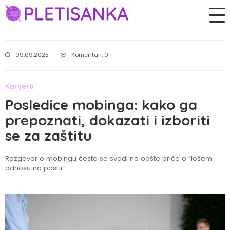
09.09.2025
Komentari: 0
Karijera
Posledice mobinga: kako ga
prepoznati, dokazati i izboriti
se za zaštitu
Razgovor o mobingu često se svodi na opšte priče o “lošem
odnosu na poslu“.