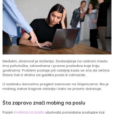
Međutim, stvarnost je složenija. Zlostavljanje na radnom mestu
ima psihološke, zdravstvene i pravne posledice koje traju
godinama. Problem postaje još ozbiljniji kada se zna da većina
žrtava ćuti iz straha od gubitka posla ili odmazde.
U nastavku donosimo pregled zasnovan na činjenicama: šta je
mobing, kakve tragove ostavlja i kako se pravno dokazuje.
Šta zapravo znači mobing na poslu
Pojam
mobing na poslu
obuhvata ponavljane postupke koji