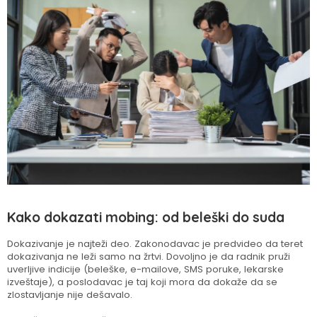
Kako dokazati mobing: od beleški do suda
Dokazivanje je najteži deo. Zakonodavac je predvideo da teret
dokazivanja ne leži samo na žrtvi. Dovoljno je da radnik pruži
uverljive indicije (beleške, e-mailove, SMS poruke, lekarske
izveštaje), a poslodavac je taj koji mora da dokaže da se
zlostavljanje nije dešavalo.