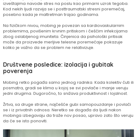
izveštajima navode stres na poslu kao primarni uzrok tegoba.
Kod nekih ljudi razvija se i posttraumatski stresni poremećaj,
posebno kada je maltretman trajao godinama.
Na fizičkom nivou, mobing je povezan sa kardiovaskularnim
problemima, povišenim krvnim pritiskom i češćim infekcijama
zbog oslabljenog imuniteta. Činjenica da psihološki pritisak
može da proizvede merljive telesne poremećaje pokazuje
koliko je važno da se problem ne relativizuje.
Društvene posledice: izolacija i gubitak
poverenja
Mobing retko pogađa samo jednog radnika. Kada kolektiv ćuti ili
posmatra, gradi se klima u kojoj se svi povlače i manje veruju
jedni drugima. Dugoročno, to snižava produktivnost i lojalnost.
Žrtva, sa druge strane, najčešće gubi samopouzdanje i povlači
se i iz privatnih odnosa. Neretko se događa da ljudi nakon
mobinga izbegavaju da traže nov posao, upravo zato što veruju
da će se isto ponoviti.