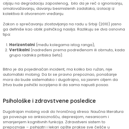
ciljaju na degradaciju zaposlenog, bilo da je reč o ignorisanju,
omalovažavanju, davanju besmislenih zadataka, izolaciji iz
kolektiva ili otvorenom vređanju.
Zakon o sprečavanju zlostavljanja na radu u Srbiji (2010) jasno
ga definiše kao oblik psihičkog nasilja. Razlikuju se dva osnovna
tipa:
Horizontalni
(među kolegama istog ranga),
Vertikalni
(nadređeni prema podređenom ili obrnuto, kada
grupa radnika pritiska šefa).
Bitno je da pojedinačan incident, ma koliko bio ružan, nije
automatski mobing. Da bi se pravno prepoznao, ponašanje
mora da bude sistematsko i dugotrajno, sa jasnim ciljem da
žrtva bude psihički iscrpljena ili da sama napusti posao.
Psihološke i zdravstvene posledice
Dugotrajan mobing vodi do hroničnog stresa. Naučna literatura
ga povezuje sa anksioznošću, depresijom, nesanicom i
smanjenjem kognitivnih funkcija. Zdravstveni sistem to
prepoznaje – psihijatri i lekari opšte prakse sve češće u