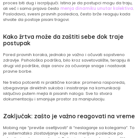
proces biti dug i iscrpljujući. Istina je da postupci mogu da traju,
ali već i sama prijava često
menja dinamiku unutar kolektiva
.
Poslodavci, svesni pravnih posledica, često brže reaguju kada
shvate da postoje pisani tragovi.
Kako žrtva može da zaštiti sebe dok traje
postupak
Pored pravnih koraka, jednako je važno i očuvati sopstveno
zdravlje. Psihološka podrška, bilo kroz savetovalište, terapiju ili
drugi vid podrške, daje osnov za očuvanje snage i nastavak
pravne borbe.
Ne treba potceniti ni praktične korake: promena rasporeda,
izbegavanje direktnih sukoba i insistiranje na komunikaciji
isključivo putem mejla ili pisanih naloga. Sve to stvara
dokumentaciju i smanjuje prostor za manipulaciju.
Zaključak: zašto je važno reagovati na vreme
Mobing nije “previše osetljivosti“ ili “neslaganje sa kolegama“. To
je sistematsko zlostavljanje koje ima merljive posledice po