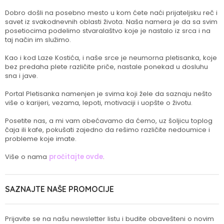
Dobro došli na posebno mesto u kom ćete naći prijateljsku reč i
savet iz svakodnevnih oblasti života. Naša namera je da sa svim
posetiocima podelimo stvaralaštvo koje je nastalo iz srca i na
taj način im služimo.
Kao i kod Laze Kostića, i naše srce je neumorna pletisanka, koje
bez predaha plete različite priče, nastale ponekad u dosluhu
sna i jave.
Portal Pletisanka namenjen je svima koji žele da saznaju nešto
više o karijeri, vezama, lepoti, motivaciji i uopšte o životu.
Posetite nas, a mi vam obećavamo da ćemo, uz šoljicu toplog
čaja ili kafe, pokušati zajedno da rešimo različite nedoumice i
probleme koje imate.
Više o nama
pročitajte ovde
.
SAZNAJTE NAŠE PROMOCIJE
Prijavite se na našu newsletter listu i budite obavešteni o novim