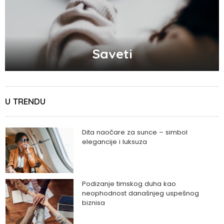
Saveti
U TRENDU
Dita naočare za sunce – simbol
elegancije i luksuza
Podizanje timskog duha kao
neophodnost današnjeg uspešnog
biznisa