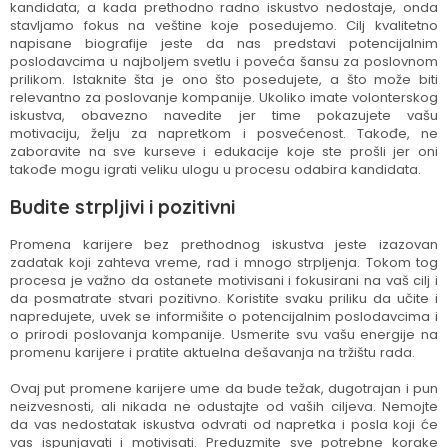
kandidata, a kada prethodno radno iskustvo nedostaje, onda
stavljamo fokus na veštine koje posedujemo. Cilj kvalitetno
napisane biografije jeste da nas predstavi potencijalnim
poslodavcima u najboljem svetlu i poveća šansu za poslovnom
prilikom. Istaknite šta je ono što posedujete, a što može biti
relevantno za poslovanje kompanije. Ukoliko imate volonterskog
iskustva, obavezno navedite jer time pokazujete vašu
motivaciju, želju za napretkom i posvećenost. Takođe, ne
zaboravite na sve kurseve i edukacije koje ste prošli jer oni
takođe mogu igrati veliku ulogu u procesu odabira kandidata.
Budite strpljivi i pozitivni
Promena karijere bez prethodnog iskustva jeste izazovan
zadatak koji zahteva vreme, rad i mnogo strpljenja. Tokom tog
procesa je važno da ostanete motivisani i fokusirani na vaš cilj i
da posmatrate stvari pozitivno. Koristite svaku priliku da učite i
napredujete, uvek se informišite o potencijalnim poslodavcima i
o prirodi poslovanja kompanije. Usmerite svu vašu energije na
promenu karijere i pratite aktuelna dešavanja na tržištu rada.
Ovaj put promene karijere ume da bude težak, dugotrajan i pun
neizvesnosti, ali nikada ne odustajte od vaših ciljeva. Nemojte
da vas nedostatak iskustva odvrati od napretka i posla koji će
vas ispunjavati i motivisati. Preduzmite sve potrebne korake