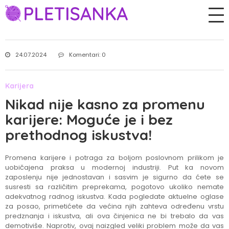
24.07.2024
Komentari: 0
Karijera
Nikad nije kasno za promenu
karijere: Moguće je i bez
prethodnog iskustva!
Promena karijere i potraga za boljom poslovnom prilikom je
uobičajena praksa u modernoj industriji. Put ka novom
zaposlenju nije jednostavan i sasvim je sigurno da ćete se
susresti sa različitim preprekama, pogotovo ukoliko nemate
adekvatnog radnog iskustva. Kada pogledate aktuelne oglase
za posao, primetićete da većina njih zahteva određenu vrstu
predznanja i iskustva, ali ova činjenica ne bi trebalo da vas
demotiviše. Naprotiv, ovaj naizgled veliki problem može da vas