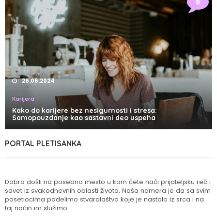
0
26.06.2024
Karijera
Kako do karijere bez nesigurnosti i stresa:
Samopouzdanje kao sastavni deo uspeha
PORTAL PLETISANKA
Dobro došli na posebno mesto u kom ćete naći prijateljsku reč i
savet iz svakodnevnih oblasti života. Naša namera je da sa svim
posetiocima podelimo stvaralaštvo koje je nastalo iz srca i na
taj način im služimo.