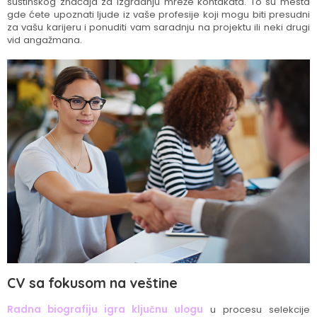
suštinskog značaja za izgradnju mreže kontakata. To su mesta
gde ćete upoznati ljude iz vaše profesije koji mogu biti presudni
za vašu karijeru i ponuditi vam saradnju na projektu ili neki drugi
vid angažmana.
CV sa fokusom na veštine
Radna biografiju igra ključnu ulogu
u procesu selekcije