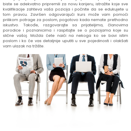
biste se adekvatno pripremili za novu karijeru, istražite koje sve
kvalifikacije zahteva vaša pozicija i počnite da se edukujete u
tom pravcu. Završen odgovarajući kurs može vam pomoći
prilikom potrage za poslom, pogotovo kada nemate prethodno
iskustvo. Takođe, razgovarajte sa prijateljima, članovima
porodice i poznanicima i raspitajte se o pozicijama koje su
slične vašoj. Možda ćete naići na nekoga ko se bavi istim
poslom i ko će vas detaljnije uputiti u sve pojedinosti i olakšati
vam ulazak na tržište.