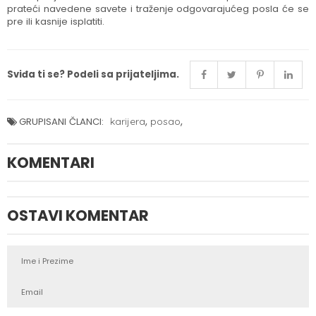
prateći navedene savete i traženje odgovarajućeg posla će se
pre ili kasnije isplatiti.
Sviđa ti se? Podeli sa prijateljima.
,
,
GRUPISANI ČLANCI:
karijera
posao
KOMENTARI
OSTAVI KOMENTAR