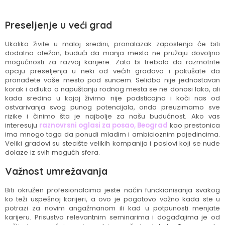
Preseljenje u veći grad
Ukoliko živite u maloj sredini, pronalazak zaposlenja će biti
dodatno otežan, budući da manja mesta ne pružaju dovoljno
mogućnosti za razvoj karijere. Zato bi trebalo da razmotrite
opciju preseljenja u neki od većih gradova i pokušate da
pronađete vaše mesto pod suncem. Selidba nije jednostavan
korak i odluka o napuštanju rodnog mesta se ne donosi lako, ali
kada sredina u kojoj živimo nije podsticajna i koči nas od
ostvarivanja svog punog potencijala, onda preuzimamo sve
rizike i činimo šta je najbolje za našu budućnost. Ako vas
interesuju
raznovrsni oglasi za posao, Beograd
kao prestonica
ima mnogo toga da ponudi mladim i ambicioznim pojedincima.
Veliki gradovi su stecište velikih kompanija i poslovi koji se nude
dolaze iz svih mogućh sfera.
Važnost umrežavanja
Biti okružen profesionalcima jeste način funckionisanja svakog
ko teži uspešnoj karijeri, a ovo je pogotovo važno kada ste u
potrazi za novim angažmanom ili kad u potpunosti menjate
karijeru. Prisustvo relevantnim seminarima i događajima je od