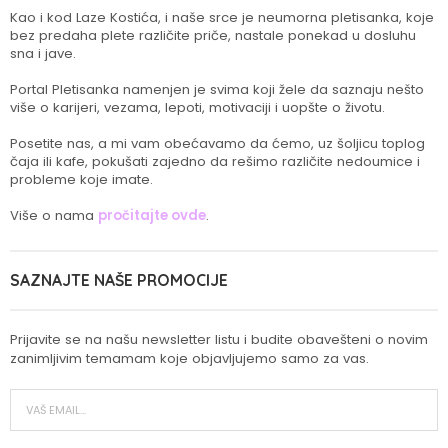
Kao i kod Laze Kostića, i naše srce je neumorna pletisanka, koje
bez predaha plete različite priče, nastale ponekad u dosluhu
sna i jave.
Portal Pletisanka namenjen je svima koji žele da saznaju nešto
više o karijeri, vezama, lepoti, motivaciji i uopšte o životu.
Posetite nas, a mi vam obećavamo da ćemo, uz šoljicu toplog
čaja ili kafe, pokušati zajedno da rešimo različite nedoumice i
probleme koje imate.
Više o nama
pročitajte ovde
.
SAZNAJTE NAŠE PROMOCIJE
Prijavite se na našu newsletter listu i budite obavešteni o novim
zanimljivim temamam koje objavljujemo samo za vas.