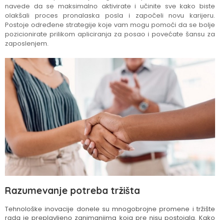
navede da se maksimalno aktivirate i učinite sve kako biste
olakšali proces pronalaska posla i započeli novu karijeru.
Postoje određene strategije koje vam mogu pomoći da se bolje
pozicionirate prilikom apliciranja za posao i povećate šansu za
zaposlenjem.
Razumevanje potreba tržišta
Tehnološke inovacije donele su mnogobrojne promene i tržište
rada je preplavljeno zanimanjima koja pre nisu postojala. Kako