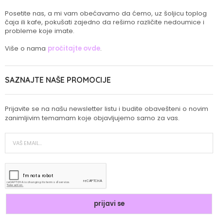
Posetite nas, a mi vam obećavamo da ćemo, uz šoljicu toplog
čaja ili kafe, pokušati zajedno da rešimo različite nedoumice i
probleme koje imate.
Više o nama
pročitajte ovde
.
SAZNAJTE NAŠE PROMOCIJE
Prijavite se na našu newsletter listu i budite obavešteni o novim
zanimljivim temamam koje objavljujemo samo za vas.