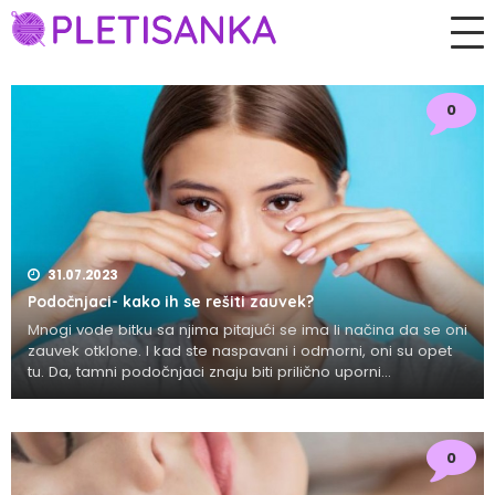
0
31.07.2023
Podočnjaci- kako ih se rešiti zauvek?
Mnogi vode bitku sa njima pitajući se ima li načina da se oni
zauvek otklone. I kad ste naspavani i odmorni, oni su opet
tu. Da, tamni podočnjaci znaju biti prilično uporni...
0