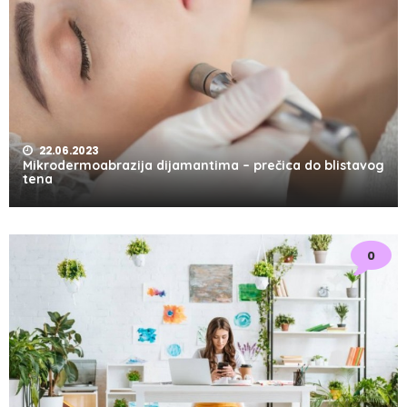
22.06.2023
Mikrodermoabrazija dijamantima – prečica do blistavog
tena
0