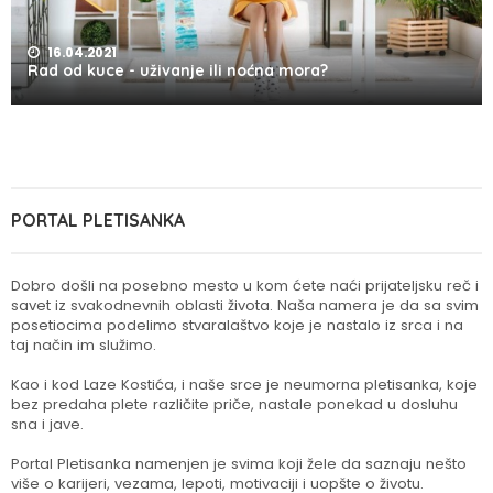
16.04.2021
Rad od kuce - uživanje ili noćna mora?
PORTAL PLETISANKA
Dobro došli na posebno mesto u kom ćete naći prijateljsku reč i
savet iz svakodnevnih oblasti života. Naša namera je da sa svim
posetiocima podelimo stvaralaštvo koje je nastalo iz srca i na
taj način im služimo.
Kao i kod Laze Kostića, i naše srce je neumorna pletisanka, koje
bez predaha plete različite priče, nastale ponekad u dosluhu
sna i jave.
Portal Pletisanka namenjen je svima koji žele da saznaju nešto
više o karijeri, vezama, lepoti, motivaciji i uopšte o životu.