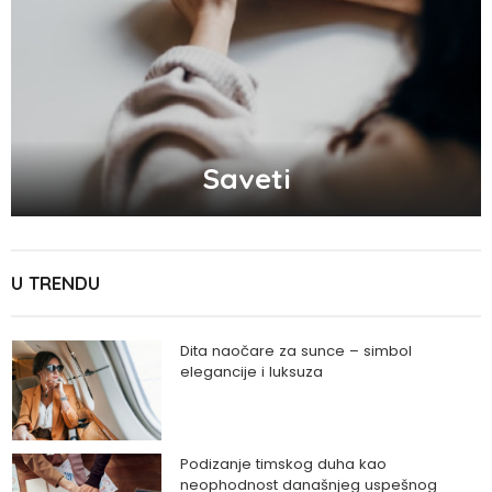
Saveti
U TRENDU
Dita naočare za sunce – simbol
elegancije i luksuza
Podizanje timskog duha kao
neophodnost današnjeg uspešnog