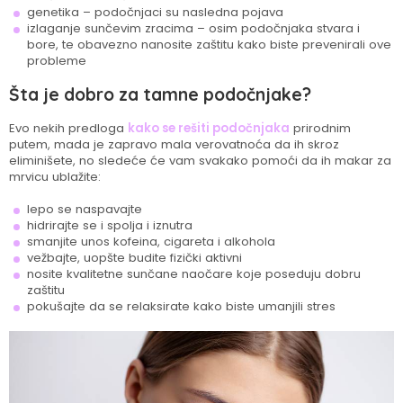
genetika – podočnjaci su nasledna pojava
izlaganje sunčevim zracima – osim podočnjaka stvara i
bore, te obavezno nanosite zaštitu kako biste prevenirali ove
probleme
Šta je dobro za tamne podočnjake?
Evo nekih predloga
kako se rešiti podočnjaka
prirodnim
putem, mada je zapravo mala verovatnoća da ih skroz
eliminišete, no sledeće će vam svakako pomoći da ih makar za
mrvicu ublažite:
lepo se naspavajte
hidrirajte se i spolja i iznutra
smanjite unos kofeina, cigareta i alkohola
vežbajte, uopšte budite fizički aktivni
nosite kvalitetne sunčane naočare koje poseduju dobru
zaštitu
pokušajte da se relaksirate kako biste umanjili stres