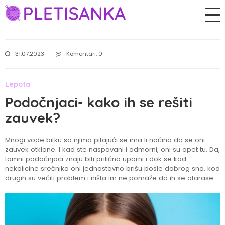
31.07.2023
Komentari: 0
Lepota
Podočnjaci- kako ih se rešiti
zauvek?
Mnogi vode bitku sa njima pitajući se ima li načina da se oni
zauvek otklone. I kad ste naspavani i odmorni, oni su opet tu. Da,
tamni podočnjaci znaju biti prilično uporni i dok se kod
nekolicine srećnika oni jednostavno brišu posle dobrog sna, kod
drugih su večiti problem i ništa im ne pomaže da ih se otarase.