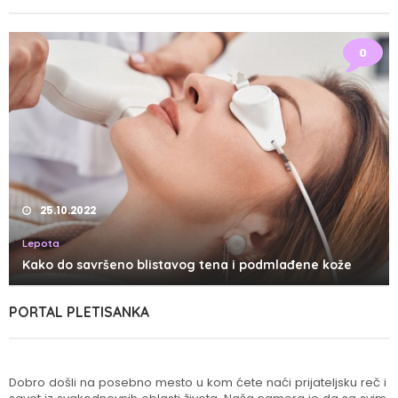
0
25.10.2022
Lepota
Kako do savršeno blistavog tena i podmlađene kože
PORTAL PLETISANKA
Dobro došli na posebno mesto u kom ćete naći prijateljsku reč i