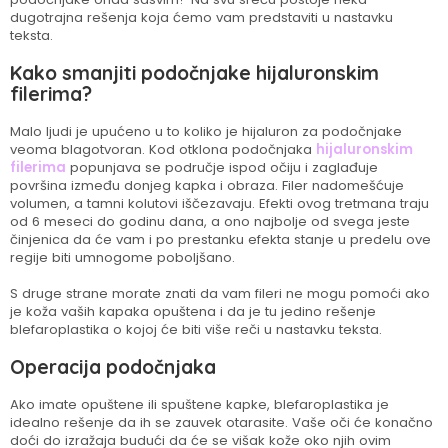
dugotrajna rešenja koja ćemo vam predstaviti u nastavku
teksta.
Kako smanjiti podočnjake hijaluronskim
filerima?
Malo ljudi je upućeno u to koliko je hijaluron za podočnjake
veoma blagotvoran. Kod otklona podočnjaka
hijaluronskim
filerima
popunjava se područje ispod očiju i zaglađuje
površina između donjeg kapka i obraza. Filer nadomešćuje
volumen, a tamni kolutovi iščezavaju. Efekti ovog tretmana traju
od 6 meseci do godinu dana, a ono najbolje od svega jeste
činjenica da će vam i po prestanku efekta stanje u predelu ove
regije biti umnogome poboljšano.
S druge strane morate znati da vam fileri ne mogu pomoći ako
je koža vaših kapaka opuštena i da je tu jedino rešenje
blefaroplastika o kojoj će biti više reči u nastavku teksta.
Operacija podočnjaka
Ako imate opuštene ili spuštene kapke, blefaroplastika je
idealno rešenje da ih se zauvek otarasite. Vaše oči će konačno
doći do izražaja budući da će se višak kože oko njih ovim