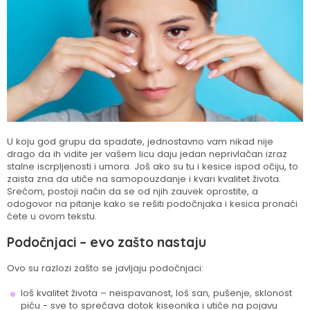
U koju god grupu da spadate, jednostavno vam nikad nije
drago da ih vidite jer vašem licu daju jedan neprivlačan izraz
stalne iscrpljenosti i umora. Još ako su tu i kesice ispod očiju, to
zaista zna da utiče na samopouzdanje i kvari kvalitet života.
Srećom, postoji način da se od njih zauvek oprostite, a
odogovor na pitanje kako se rešiti podočnjaka i kesica pronaći
ćete u ovom tekstu.
Podočnjaci – evo zašto nastaju
Ovo su razlozi zašto se javljaju podočnjaci:
loš kvalitet života – neispavanost, loš san, pušenje, sklonost
piću - sve to sprečava dotok kiseonika i utiče na pojavu