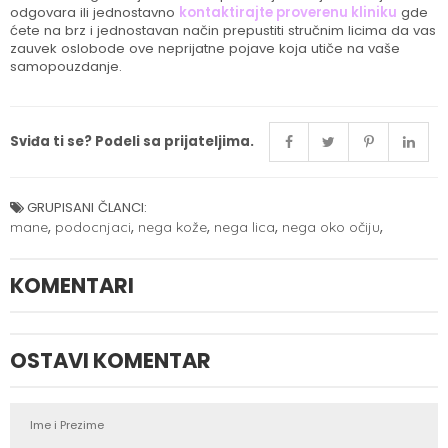
odgovara ili jednostavno
kontaktirajte proverenu kliniku
gde
ćete na brz i jednostavan način prepustiti stručnim licima da vas
zauvek oslobode ove neprijatne pojave koja utiče na vaše
samopouzdanje.
Sviđa ti se? Podeli sa prijateljima.
GRUPISANI ČLANCI:
,
,
,
,
,
mane
podocnjaci
nega kože
nega lica
nega oko očiju
KOMENTARI
OSTAVI KOMENTAR