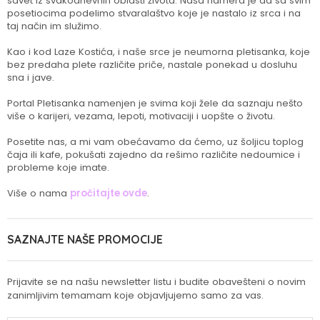
savet iz svakodnevnih oblasti života. Naša namera je da sa svim
posetiocima podelimo stvaralaštvo koje je nastalo iz srca i na
taj način im služimo.
Kao i kod Laze Kostića, i naše srce je neumorna pletisanka, koje
bez predaha plete različite priče, nastale ponekad u dosluhu
sna i jave.
Portal Pletisanka namenjen je svima koji žele da saznaju nešto
više o karijeri, vezama, lepoti, motivaciji i uopšte o životu.
Posetite nas, a mi vam obećavamo da ćemo, uz šoljicu toplog
čaja ili kafe, pokušati zajedno da rešimo različite nedoumice i
probleme koje imate.
Više o nama
pročitajte ovde
.
SAZNAJTE NAŠE PROMOCIJE
Prijavite se na našu newsletter listu i budite obavešteni o novim
zanimljivim temamam koje objavljujemo samo za vas.