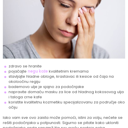
zdravo se hranite
pojačajte
negu kože
kvalitetnim kremama
stavljajte hladne obloge, krastavac ili kesice od čaja na
okoloočnu regiju
bademovo ulje je sjajno za podočnjake
napravite domaću masku za lice od hladnog kokosovog ulja
i taloga crne kafe
koristite kvalitetnu kozmetiku specijalizovanu za područje oko
očiju
Iako vam sve ovo zaista može pomoći, istini za volju, nećete se
rešiti podočnjaka u potpunosti. Sigurno se pitate kako ukloniti
podočnjake onda sasvim? Na svu sreću postoje neka