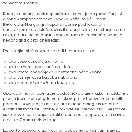
zahvatom smanjiti.
Kada je u pitanju blefaroplastika, akcenat je na poboljšanju 3
glavne komponente tkiva kapaka: koža, mišići i masti.
Blefaroplastika gornjih kapaka radi se pod lokalnom
anestezijom, kao i blefaroplastika donjih ako je u pitanju samo
koža, no ako se sa donjih kapaka uklanja i masnoća, onda je
neophodna opšta anestezija.
Evo u kojim slučajevima se radi blefaroplastika:
ako vaše oči deluju umorno
ako su vam kapci spušteni i teški
ako imate podočnjake ili natečene očne kapke
ako vam je koža kapaka naborana
ako imate višak kože na kapcima
Oporavak nakon operacije podočnjaka traje kratko i možda je u
pitanju jedini zahvat gde vam lekovi protiv bolova neće ni biti
potrebni. Dovoljno je da stavljate hladne obloge kako biste
eliminisali modrice i otoke, a takođe se preporučuju i veštačke
suze. Zavoji se skidaju nekoliko dana posle operacije, a šavovi
otprilike 7 dana nakon toga.
Izaberite odgovarajući tretman podočnjaka koji vam najviše