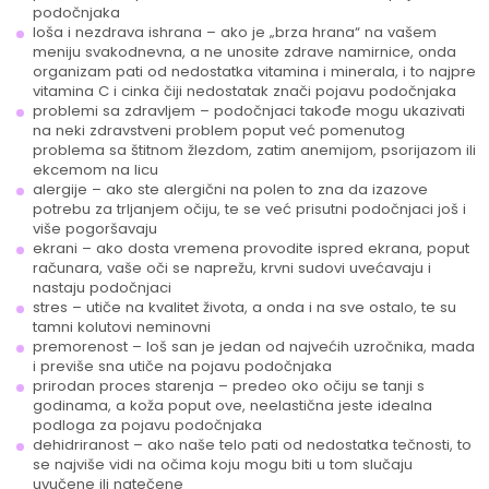
podočnjaka
loša i nezdrava ishrana – ako je „brza hrana“ na vašem
meniju svakodnevna, a ne unosite zdrave namirnice, onda
organizam pati od nedostatka vitamina i minerala, i to najpre
vitamina C i cinka čiji nedostatak znači pojavu podočnjaka
problemi sa zdravljem – podočnjaci takođe mogu ukazivati
na neki zdravstveni problem poput već pomenutog
problema sa štitnom žlezdom, zatim anemijom, psorijazom ili
ekcemom na licu
alergije – ako ste alergični na polen to zna da izazove
potrebu za trljanjem očiju, te se već prisutni podočnjaci još i
više pogoršavaju
ekrani – ako dosta vremena provodite ispred ekrana, poput
računara, vaše oči se naprežu, krvni sudovi uvećavaju i
nastaju podočnjaci
stres – utiče na kvalitet života, a onda i na sve ostalo, te su
tamni kolutovi neminovni
premorenost – loš san je jedan od najvećih uzročnika, mada
i previše sna utiče na pojavu podočnjaka
prirodan proces starenja – predeo oko očiju se tanji s
godinama, a koža poput ove, neelastična jeste idealna
podloga za pojavu podočnjaka
dehidriranost – ako naše telo pati od nedostatka tečnosti, to
se najviše vidi na očima koju mogu biti u tom slučaju
uvučene ili natečene