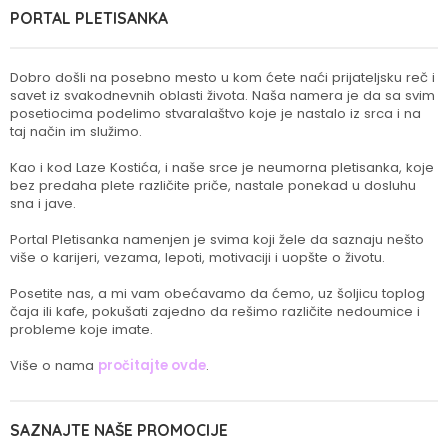
PORTAL PLETISANKA
Dobro došli na posebno mesto u kom ćete naći prijateljsku reč i
savet iz svakodnevnih oblasti života. Naša namera je da sa svim
posetiocima podelimo stvaralaštvo koje je nastalo iz srca i na
taj način im služimo.
Kao i kod Laze Kostića, i naše srce je neumorna pletisanka, koje
bez predaha plete različite priče, nastale ponekad u dosluhu
sna i jave.
Portal Pletisanka namenjen je svima koji žele da saznaju nešto
više o karijeri, vezama, lepoti, motivaciji i uopšte o životu.
Posetite nas, a mi vam obećavamo da ćemo, uz šoljicu toplog
čaja ili kafe, pokušati zajedno da rešimo različite nedoumice i
probleme koje imate.
Više o nama
pročitajte ovde
.
SAZNAJTE NAŠE PROMOCIJE