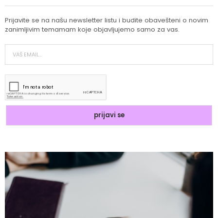
Prijavite se na našu newsletter listu i budite obavešteni o novim
zanimljivim temamam koje objavljujemo samo za vas.