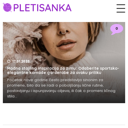
0
17.01.2023
Modna stajilng inspiracija za zimu: Odaberite sportsko-
elegantne komade garderobe za svaku priliku
Početak nove godine često predstavlja sinonim za
promene, bilo da se radi o poboljšanju lične rutine,
postavljanju i ispunjavanju ciljeva, ili čak o promeni ličnog
stila...