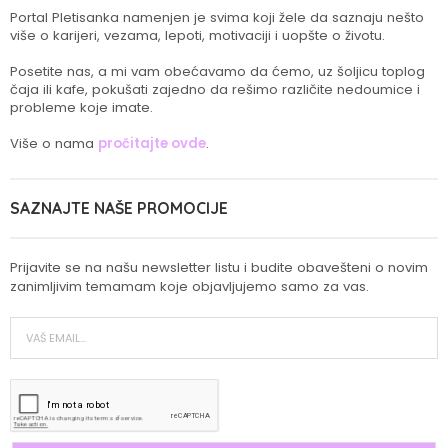
Portal Pletisanka namenjen je svima koji žele da saznaju nešto
više o karijeri, vezama, lepoti, motivaciji i uopšte o životu.
Posetite nas, a mi vam obećavamo da ćemo, uz šoljicu toplog
čaja ili kafe, pokušati zajedno da rešimo različite nedoumice i
probleme koje imate.
Više o nama
pročitajte ovde
.
SAZNAJTE NAŠE PROMOCIJE
Prijavite se na našu newsletter listu i budite obavešteni o novim
zanimljivim temamam koje objavljujemo samo za vas.