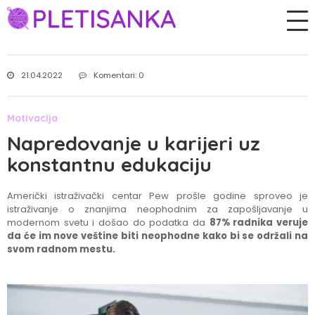
21.04.2022
Komentari: 0
Motivacija
Napredovanje u karijeri uz
konstantnu edukaciju
Američki istraživački centar Pew prošle godine sproveo je
istraživanje o znanjima neophodnim za zapošljavanje u
modernom svetu i došao do podatka da
87% radnika veruje
da će im nove veštine biti neophodne kako bi se održali na
svom radnom mestu.