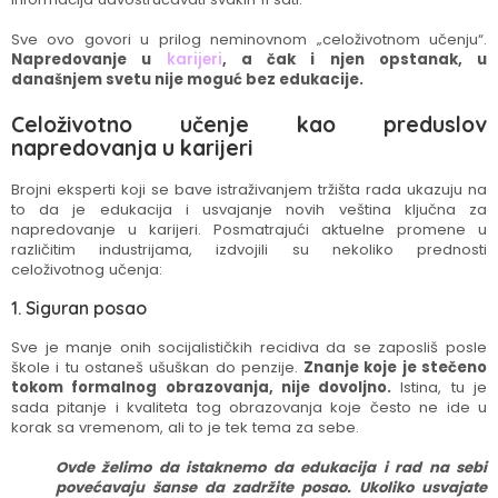
Sve ovo govori u prilog neminovnom „celoživotnom učenju“.
Napredovanje u
karijeri
, a čak i njen opstanak, u
današnjem svetu nije moguć bez edukacije.
Celoživotno učenje kao preduslov
napredovanja u karijeri
Brojni eksperti koji se bave istraživanjem tržišta rada ukazuju na
to da je edukacija i usvajanje novih veština ključna za
napredovanje u karijeri. Posmatrajući aktuelne promene u
različitim industrijama, izdvojili su nekoliko prednosti
celoživotnog učenja:
1. Siguran posao
Sve je manje onih socijalističkih recidiva da se zaposliš posle
škole i tu ostaneš ušuškan do penzije.
Znanje koje je stečeno
tokom formalnog obrazovanja, nije dovoljno.
Istina, tu je
sada pitanje i kvaliteta tog obrazovanja koje često ne ide u
korak sa vremenom, ali to je tek tema za sebe.
Ovde želimo da istaknemo da edukacija i rad na sebi
povećavaju šanse da zadržite posao. Ukoliko usvajate