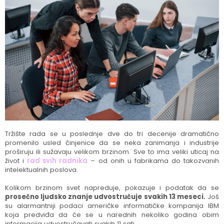
Tržište rada se u poslednje dve do tri decenije dramatično
promenilo usled činjenice da se neka zanimanja i industrije
proširuju ili sužavaju velikom brzinom. Sve to ima veliki uticaj na
život i
rad svih radnika
– od onih u fabrikama do takozvanih
intelektualnih poslova.
Kolikom brzinom svet napreduje, pokazuje i podatak da se
prosečno ljudsko znanje udvostručuje svakih 13 meseci.
Još
su alarmantniji podaci američke informatičke kompanija IBM
koja predviđa da će se u narednih nekoliko godina obim
informacija udvostručavati svakih 11 sati.