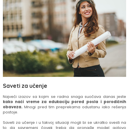
Saveti za učenje
Najveći izazov sa kojim se radna snaga suočava danas jeste
kako naći vreme za edukaciju pored posla
i porodičnih
obaveza.
Mnogi pred tim preprekama odustanu iako rešenja
postoje.
Saveti za učenje i u takvoj situaciji mogli bi se ukratko svesti na
to da savremeni čovek treba da pronađe model gotovo