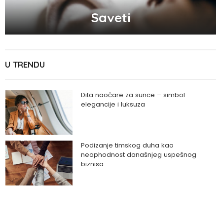
Saveti
U TRENDU
Dita naočare za sunce – simbol
elegancije i luksuza
Podizanje timskog duha kao
neophodnost današnjeg uspešnog
biznisa