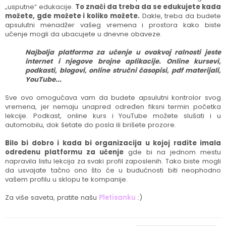
„usputne“ edukacije.
To znači da treba da se edukujete kada
možete, gde možete i koliko možete.
Dakle, treba da budete
apsulutni menadžer vašeg vremena i prostora kako biste
učenje mogli da ubacujete u dnevne obaveze.
Najbolja platforma za učenje u ovakvoj ralnosti jeste
internet i njegove brojne aplikacije. Online kursevi,
podkasti, blogovi, online stručni časopisi, pdf materijali,
YouTube...
Sve ovo omogućava vam da budete apsulutni kontrolor svog
vremena, jer nemaju unapred određen fiksni termin početka
lekcije. Podkast, online kurs i YouTube možete slušati i u
automobilu, dok šetate do posla ili brišete prozore.
Bilo bi dobro i kada bi organizacija u kojoj radite imala
određenu platformu za učenje
gde bi na jednom mestu
napravila listu lekcija za svaki profil zaposlenih. Tako biste mogli
da usvajate tačno ono što će u budućnosti biti neophodno
vašem profilu u sklopu te kompanije.
Za više saveta, pratite našu
Pletisanku
:)