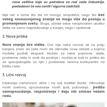
nove veštine koje su potrebne za rad vaše industrije,
poslodavci će vas ceniti i sigurno zadržati.
Nije reč o tome što ste im mnogo simpatični, nego što
bez
vašeg novousvojenog znanja ne mogu više da posluju u
promenjenom svetu.
Stoga, učinite sebe neophodnim ukoliko
želite ne samo napredovanje u karijeri, nego i opstanak.
2. Nove prilike
Nova znanja šire vidike.
Ovo nije neka novost, ali na polju
karijere znači da ćete moći da otkrivate nove oblasti u kojima
možete postati eksperti. Možda za neke pojmove, alate,
probleme niste ni znali da postoje i možda je baš to prilika da
se specijalizujete za njih i postanete veoma konkurentni na
tržištu rada.
3. Lični razvoj
Edukacija neminovno utiče i na vaš kvalitet života. Otkrivanje
novih svetova, upoznavanje novih ljudi, putovanja...
podižu
samopouzdanje, raspoloženje i daju viši smisao vašem
radu.