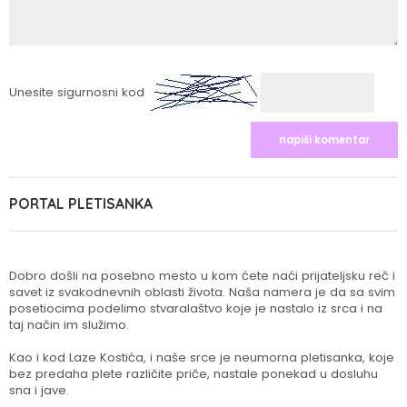
Unesite sigurnosni kod
PORTAL PLETISANKA
Dobro došli na posebno mesto u kom ćete naći prijateljsku reč i
savet iz svakodnevnih oblasti života. Naša namera je da sa svim
posetiocima podelimo stvaralaštvo koje je nastalo iz srca i na
taj način im služimo.
Kao i kod Laze Kostića, i naše srce je neumorna pletisanka, koje
bez predaha plete različite priče, nastale ponekad u dosluhu
sna i jave.