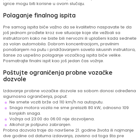
igrice mogu biti korisne u ovom slučaju.
Polaganje finalnog ispita
Pre samog ispita biće važno da se kvalitetno naspavate te da
još jednom prođete kroz sve situacije koje ste vežbali sa
instruktorom kako ne biste bili nervozni ili uplašeni kada sednete
za volan automobila. Dobrom koncentracijom, pravilnim
ponašanjem na putu i pridržavanjem saveta iskusnih instruktora,
šanse za uspešno polaganje vozačkog ispita biće velike.
Posmatrajte finalni ispit kao još jedan čas vožnje.
Poštujte ograničenja probne vozačke
dozvole
Izdavanje probne vozačke dozvole sa sobom donosi određena
sigurnosna ograničenja, poput:
Ne smete voziti brže od 110 km/h na autoputu.
Snaga motora vozila ne sme prelaziti 80 kW, odnosno 109
konjskih snaga.
Vožnja od 23:00 do 06:00 nije dozvoljena.
Alkohol je potpuno zabranjen.
Probna dozvola traje do navršene 21. godine života ili najmanje
dve godine od datuma izdavanja, zavisno od toga šta pre