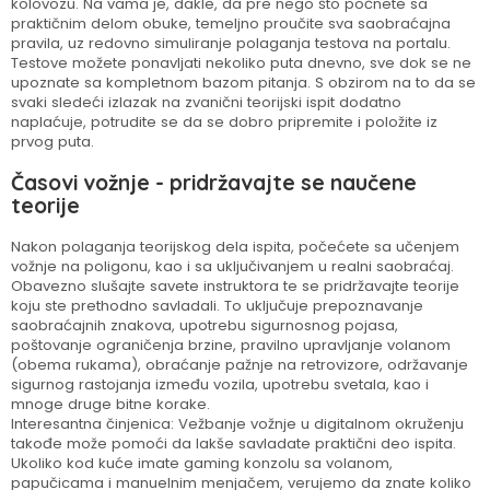
kolovozu. Na vama je, dakle, da pre nego što počnete sa
praktičnim delom obuke, temeljno proučite sva saobraćajna
pravila, uz redovno simuliranje polaganja testova na portalu.
Testove možete ponavljati nekoliko puta dnevno, sve dok se ne
upoznate sa kompletnom bazom pitanja. S obzirom na to da se
svaki sledeći izlazak na zvanični teorijski ispit dodatno
naplaćuje, potrudite se da se dobro pripremite i položite iz
prvog puta.
Časovi vožnje - pridržavajte se naučene
teorije
Nakon polaganja teorijskog dela ispita, počećete sa učenjem
vožnje na poligonu, kao i sa uključivanjem u realni saobraćaj.
Obavezno slušajte savete instruktora te se pridržavajte teorije
koju ste prethodno savladali. To uključuje prepoznavanje
saobraćajnih znakova, upotrebu sigurnosnog pojasa,
poštovanje ograničenja brzine, pravilno upravljanje volanom
(obema rukama), obraćanje pažnje na retrovizore, održavanje
sigurnog rastojanja između vozila, upotrebu svetala, kao i
mnoge druge bitne korake.
Interesantna činjenica: Vežbanje vožnje u digitalnom okruženju
takođe može pomoći da lakše savladate praktični deo ispita.
Ukoliko kod kuće imate gaming konzolu sa volanom,
papučicama i manuelnim menjačem, verujemo da znate koliko