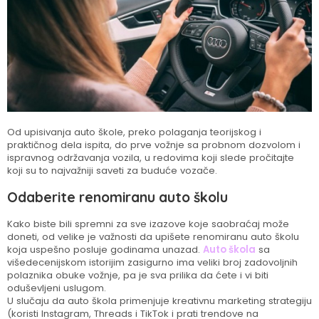
Od upisivanja auto škole, preko polaganja teorijskog i
praktičnog dela ispita, do prve vožnje sa probnom dozvolom i
ispravnog održavanja vozila, u redovima koji slede pročitajte
koji su to najvažniji saveti za buduće vozače.
Odaberite renomiranu auto školu
Kako biste bili spremni za sve izazove koje saobraćaj može
doneti, od velike je važnosti da upišete renomiranu auto školu
koja uspešno posluje godinama unazad.
Auto škola
sa
višedecenijskom istorijim zasigurno ima veliki broj zadovoljnih
polaznika obuke vožnje, pa je sva prilika da ćete i vi biti
oduševljeni uslugom.
U slučaju da auto škola primenjuje kreativnu marketing strategiju
(koristi Instagram, Threads i TikTok i prati trendove na