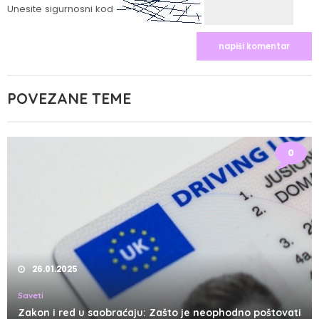
Unesite sigurnosni kod
POVEZANE TEME
0
26.01.2025
Saveti
Zakon i red u saobraćaju: Zašto je neophodno poštovati