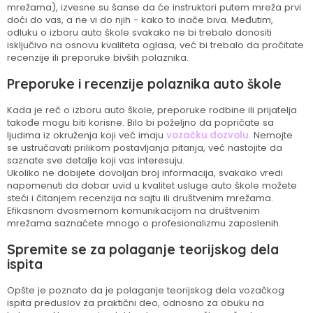
mrežama), izvesne su šanse da će instruktori putem mreža prvi
doći do vas, a ne vi do njih - kako to inače biva. Međutim,
odluku o izboru auto škole svakako ne bi trebalo donositi
isključivo na osnovu kvaliteta oglasa, već bi trebalo da pročitate
recenzije ili preporuke bivših polaznika.
Preporuke i recenzije polaznika auto škole
Kada je reč o izboru auto škole, preporuke rodbine ili prijatelja
takođe mogu biti korisne. Bilo bi poželjno da popričate sa
ljudima iz okruženja koji već imaju
vozačku dozvolu
. Nemojte
se ustručavati prilikom postavljanja pitanja, već nastojite da
saznate sve detalje koji vas interesuju.
Ukoliko ne dobijete dovoljan broj informacija, svakako vredi
napomenuti da dobar uvid u kvalitet usluge auto škole možete
steći i čitanjem recenzija na sajtu ili društvenim mrežama.
Efikasnom dvosmernom komunikacijom na društvenim
mrežama saznaćete mnogo o profesionalizmu zaposlenih.
Spremite se za polaganje teorijskog dela
ispita
Opšte je poznato da je polaganje teorijskog dela vozačkog
ispita preduslov za praktični deo, odnosno za obuku na