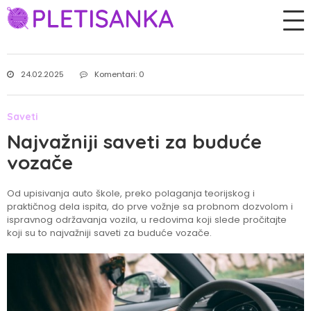
24.02.2025
Komentari: 0
Saveti
Najvažniji saveti za buduće
vozače
Od upisivanja auto škole, preko polaganja teorijskog i
praktičnog dela ispita, do prve vožnje sa probnom dozvolom i
ispravnog održavanja vozila, u redovima koji slede pročitajte
koji su to najvažniji saveti za buduće vozače.