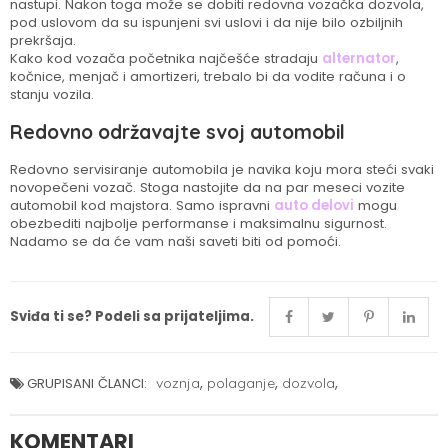
nastupi. Nakon toga može se dobiti redovna vozačka dozvola,
pod uslovom da su ispunjeni svi uslovi i da nije bilo ozbiljnih
prekršaja.
Kako kod vozača početnika najčešće stradaju
alternator
,
kočnice, menjač i amortizeri, trebalo bi da vodite računa i o
stanju vozila.
Redovno održavajte svoj automobil
Redovno servisiranje automobila je navika koju mora steći svaki
novopečeni vozač. Stoga nastojite da na par meseci vozite
automobil kod majstora. Samo ispravni
auto delovi
mogu
obezbediti najbolje performanse i maksimalnu sigurnost.
Nadamo se da će vam naši saveti biti od pomoći.
Sviđa ti se? Podeli sa prijateljima.
,
,
,
GRUPISANI ČLANCI:
voznja
polaganje
dozvola
KOMENTARI