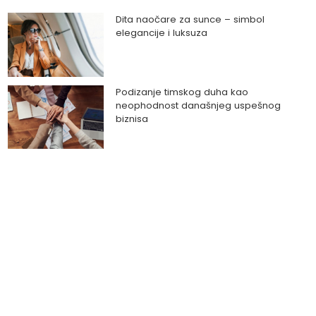
Dita naočare za sunce – simbol
elegancije i luksuza
Podizanje timskog duha kao
neophodnost današnjeg uspešnog
biznisa