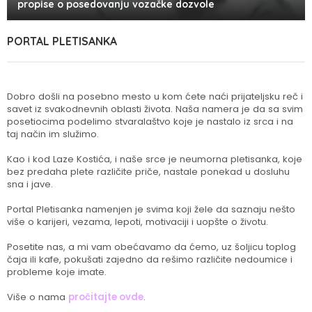
propise o posedovanju vozačke dozvole
PORTAL PLETISANKA
Dobro došli na posebno mesto u kom ćete naći prijateljsku reč i
savet iz svakodnevnih oblasti života. Naša namera je da sa svim
posetiocima podelimo stvaralaštvo koje je nastalo iz srca i na
taj način im služimo.
Kao i kod Laze Kostića, i naše srce je neumorna pletisanka, koje
bez predaha plete različite priče, nastale ponekad u dosluhu
sna i jave.
Portal Pletisanka namenjen je svima koji žele da saznaju nešto
više o karijeri, vezama, lepoti, motivaciji i uopšte o životu.
Posetite nas, a mi vam obećavamo da ćemo, uz šoljicu toplog
čaja ili kafe, pokušati zajedno da rešimo različite nedoumice i
probleme koje imate.
Više o nama
pročitajte ovde
.