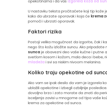
opekotinama i da vas
izgorela koza od su
U nastavku teksta pročitaćete koji tip kože je
kako da ubrzate oporavak i koja će
krema za
pomoći i ubrzati oporavak.
Faktori rizika
Postoji velika mogućnost da izgorite, čak i
nego što kožu izložite suncu. Ako pripadate ne
sunca
je obavezni deo vaše kućne i putne apo
svetlom kosom i kožom, mala deca i bebe, ri
mladeža
i svi sa niskim nivoom melanina.
Koliko traju opekotine od sunc
Ako vam se ipak desilo da vam je izgorela k
ublažili opekotine i izbegli ozbiljnije posled
dovoljno brzo i zato morate da znati da peri
isceljenja zavisi u mnogome od tipa vaše kož
krema za opekotine od sunca.