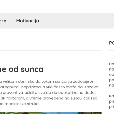
era
Motivacija
P
Do
ne od sunca
na
ob
po
 u velikom ste riziku da tokom sunčanja zadobijete
na
zategnuta i neprijatna, a vrlo često može da izazove
na preventivu: učinite sve da do opekotina ne dođe,
Ka
a SP faktorom, a vreme provedeno na suncu, čak i sa
pl
a medicinske struke.
pr