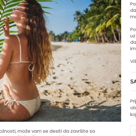
Po
da
mo
Po
uz
da
im
Vi
S
Pr
ob
ko
ožnosti, može vam se desiti da završite sa