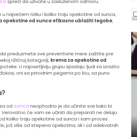
nca
spreči da uživate u zasluženom odmoru.
 u najvećem riziku i koliko traju opekotine od sunca,
 opekotine od sunca efikasno ublažiti tegobe
,
 kada preduzmete sve preventivne mere zaštite pre
koj rižičnoj kategoriji,
krema za opekotine od
teke. U najosetljiviju grupu spadaju: ljudi sa izrazito
đokosi, oni sa prirodnim pegama po licu, sa puno
a?
oza od
sunca
neophodno je da učinite sve kako bi
ice. Verovatno će vam se učiniti da preparati ne deluju
od koliko traju opekotine od sunca i sam proces
e, još više od stepena opekotina, ali i od adekvatnih