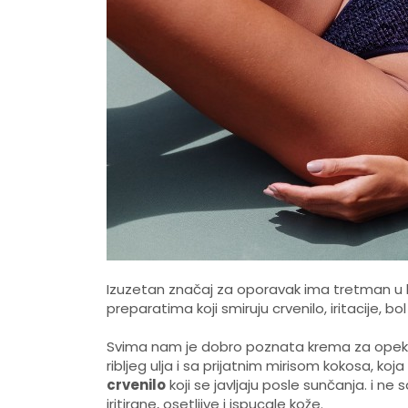
Izuzetan značaj za oporavak ima tretman u 
preparatima koji smiruju crvenilo, iritacije, bo
Svima nam je dobro poznata krema za opeko
ribljeg ulja i sa prijatnim mirisom kokosa, koja
crvenilo
koji se javljaju posle sunčanja. i n
iritirane, osetljive i ispucale kože.