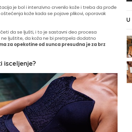
ja je bol i intenzivno crvenilo kože i treba da prođe
ih oštećenja kože kada se pojave plikovi, oporavak
U
ti da se ljušti, i to je sastavni deo procesa
i ne ljuštite, da koža ne bi pretrpela dodatno
a za opekotine od sunca presudna je za brz
i isceljenje?