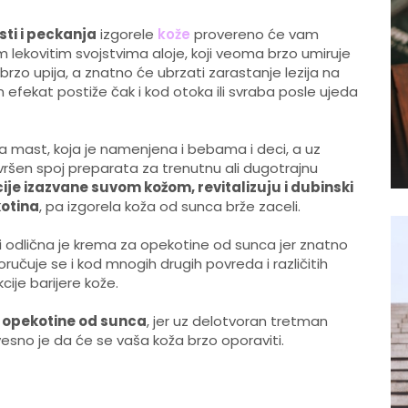
ti i peckanja
izgorele
kože
provereno će vam
m lekovitim svojstvima aloje, koji veoma brzo umiruje
 i brzo upija, a znatno će ubrzati zarastanje lezija na
jan efekat postiže čak i kod otoka ili svraba posle ujeda
a mast, koja je namenjena i bebama i deci, a uz
savršen spoj preparata za trenutnu ali dugotrajnu
cije izazvane suvom kožom, revitalizuju i dubinski
kotina
, pa izgorela koža od sunca brže zaceli.
 odlična je krema za opekotine od sunca jer znatno
poručuje se i kod mnogih drugih povreda i različitih
cije barijere kože.
u
opekotine od sunca
, jer uz delotvoran tretman
vesno je da će se vaša koža brzo oporaviti.