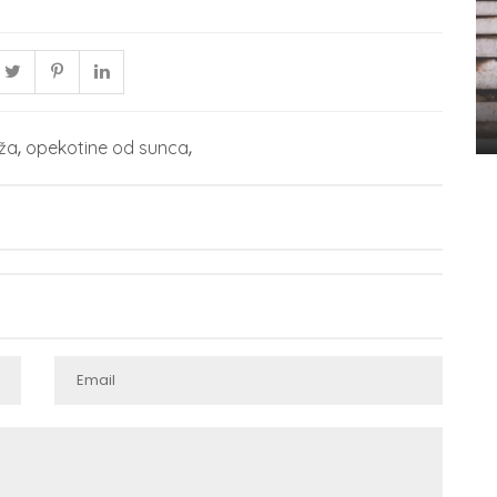
,
,
oža
opekotine od sunca