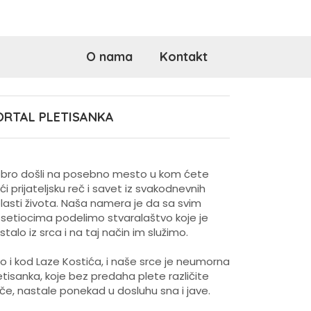
O nama
Kontakt
ORTAL PLETISANKA
bro došli na posebno mesto u kom ćete
ći prijateljsku reč i savet iz svakodnevnih
lasti života. Naša namera je da sa svim
setiocima podelimo stvaralaštvo koje je
stalo iz srca i na taj način im služimo.
o i kod Laze Kostića, i naše srce je neumorna
etisanka, koje bez predaha plete različite
iče, nastale ponekad u dosluhu sna i jave.