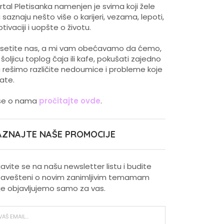
rtal Pletisanka namenjen je svima koji žele
 saznaju nešto više o karijeri, vezama, lepoti,
tivaciji i uopšte o životu.
setite nas, a mi vam obećavamo da ćemo,
 šoljicu toplog čaja ili kafe, pokušati zajedno
 rešimo različite nedoumice i probleme koje
ate.
še o nama
pročitajte ovde
.
AZNAJTE NAŠE PROMOCIJE
ijavite se na našu newsletter listu i budite
avešteni o novim zanimljivim temamam
je objavljujemo samo za vas.