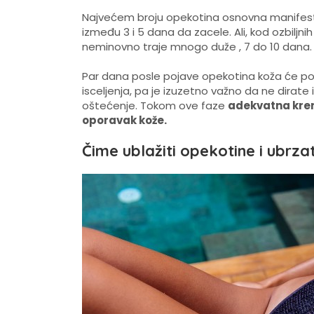
Najvećem broju opekotina osnovna manifestaci
između 3 i 5 dana da zacele. Ali, kod ozbiljn
neminovno traje mnogo duže , 7 do 10 dana.
Par dana posle pojave opekotina koža će poče
isceljenja, pa je izuzetno važno da ne dirate 
oštećenje. Tokom ove faze
adekvatna krem
oporavak kože.
Čime ublažiti opekotine i ubrzat