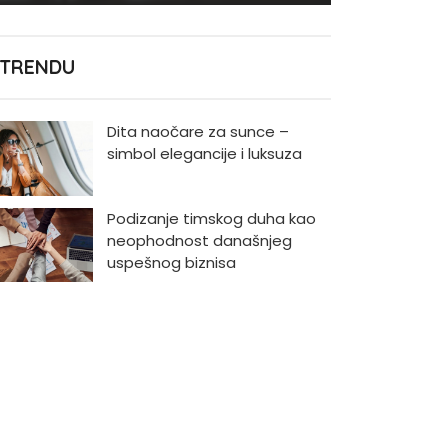
 TRENDU
Dita naočare za sunce –
simbol elegancije i luksuza
Podizanje timskog duha kao
neophodnost današnjeg
uspešnog biznisa