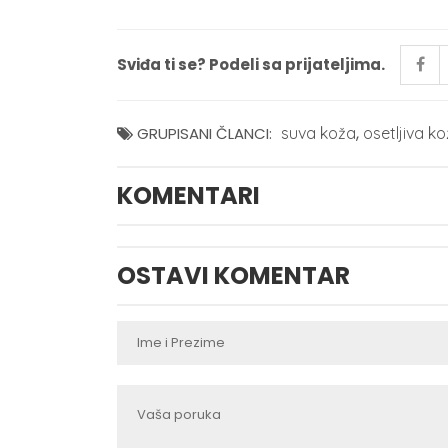
Sviđa ti se? Podeli sa prijateljima.
,
GRUPISANI ČLANCI:
suva koža
osetljiva k
KOMENTARI
OSTAVI KOMENTAR