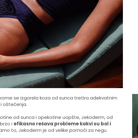
kome se izgorela koza od sunca tretira adekvatnim
l i oštećenja.
tine od sunca i opekotine uopšte, Jekoderm, od
 brzo i
efikasno rešava probleme kakvi su bol i
e samo to, Jekoderm je od velike pomoći za negu