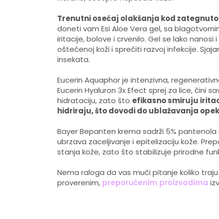
Trenutni osećaj olakšanja kod zategnutos
doneti vam Esi Aloe Vera gel, sa blagotvorni
iritacije, bolove i crvenilo. Gel se lako nanosi
oštećenoj koži i sprečiti razvoj infekcije. Sja
insekata.
Eucerin Aquaphor je intenzivna, regenerativn
Eucerin Hyaluron 3x Efect sprej za lice, čini 
hidrataciju, zato što
efikasno smiruju irita
hidriraju, što dovodi do ublažavanja ope
Bayer Bepanten krema sadrži 5% pantenola i
ubrzava zaceljivanje i epitelizaciju kože. Pre
stanja kože, zato što stabilizuje prirodne funk
Nema raloga da vas muči pitanje koliko traj
proverenim,
preporučenim proizvodima
iz