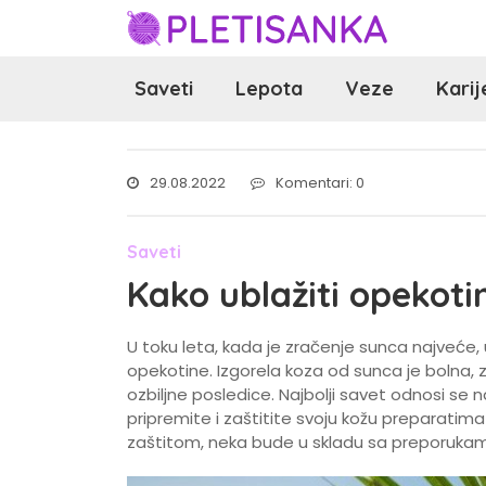
Saveti
Lepota
Veze
Karij
29.08.2022
Komentari: 0
Saveti
Kako ublažiti opekoti
U toku leta, kada je zračenje sunca najveće,
opekotine. Izgorela koza od sunca je bolna, 
ozbiljne posledice. Najbolji savet odnosi se 
pripremite i zaštitite svoju kožu preparatim
zaštitom, neka bude u skladu sa preporukam