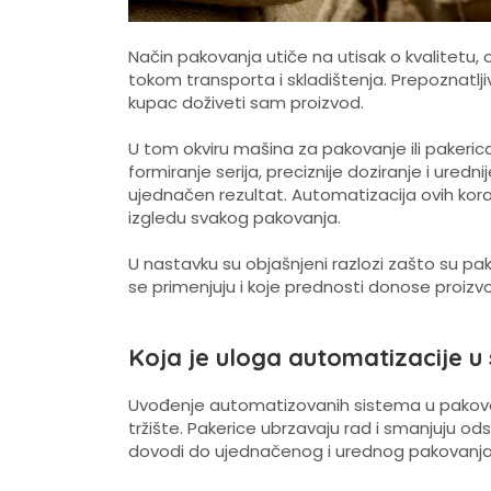
Način pakovanja utiče na utisak o kvalitetu
tokom transporta i skladištenja. Prepoznatlj
kupac doživeti sam proizvod.
U tom okviru mašina za pakovanje ili paker
formiranje serija, preciznije doziranje i uredn
ujednačen rezultat. Automatizacija ovih kor
izgledu svakog pakovanja.
U nastavku su objašnjeni razlozi zašto su p
se primenjuju i koje prednosti donose proizvo
Koja je uloga automatizacije
Uvođenje automatizovanih sistema u pakovan
tržište. Pakerice ubrzavaju rad i smanjuju o
dovodi do ujednačenog i urednog pakovanja 