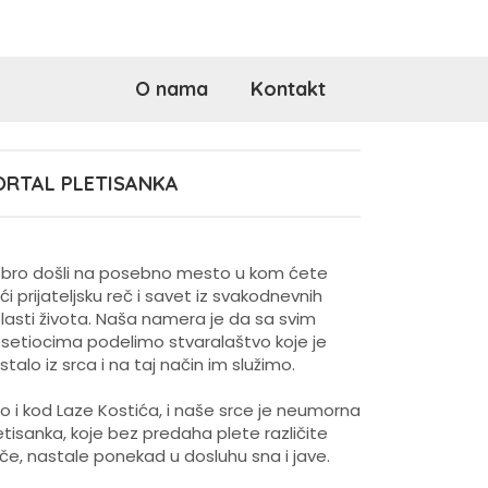
O nama
Kontakt
ORTAL PLETISANKA
bro došli na posebno mesto u kom ćete
ći prijateljsku reč i savet iz svakodnevnih
lasti života. Naša namera je da sa svim
setiocima podelimo stvaralaštvo koje je
stalo iz srca i na taj način im služimo.
o i kod Laze Kostića, i naše srce je neumorna
etisanka, koje bez predaha plete različite
iče, nastale ponekad u dosluhu sna i jave.