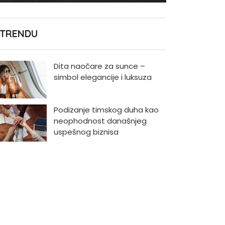
 TRENDU
Dita naočare za sunce –
simbol elegancije i luksuza
Podizanje timskog duha kao
neophodnost današnjeg
uspešnog biznisa