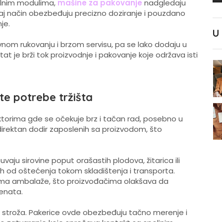
rolnim modulima,
mašine za pakovanje
nadgledaju
 taj način obezbeđuju precizno doziranje i pouzdano
je.
U
vnom rukovanju i brzom servisu, pa se lako dodaju u
tat je brži tok proizvodnje i pakovanje koje održava isti
e potrebe tržišta
torima gde se očekuje brz i tačan rad, posebno u
 direktan dodir zaposlenih sa proizvodom, što
vaju sirovine poput orašastih plodova, žitarica ili
 ih od oštećenja tokom skladištenja i transporta.
vima ambalaže, što proizvođačima olakšava da
menata.
oš stroža. Pakerice ovde obezbeđuju tačno merenje i