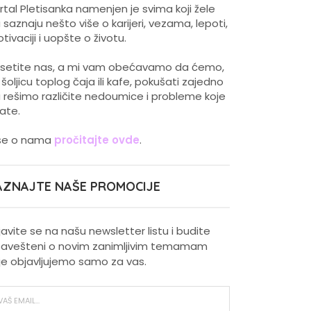
rtal Pletisanka namenjen je svima koji žele
 saznaju nešto više o karijeri, vezama, lepoti,
tivaciji i uopšte o životu.
setite nas, a mi vam obećavamo da ćemo,
 šoljicu toplog čaja ili kafe, pokušati zajedno
 rešimo različite nedoumice i probleme koje
ate.
še o nama
pročitajte ovde
.
AZNAJTE NAŠE PROMOCIJE
ijavite se na našu newsletter listu i budite
avešteni o novim zanimljivim temamam
je objavljujemo samo za vas.