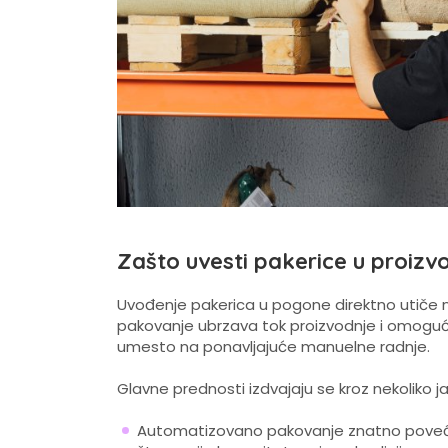
Zašto uvesti pakerice u proizv
Uvođenje pakerica u pogone direktno utiče 
pakovanje ubrzava tok proizvodnje i omoguć
umesto na ponavljajuće manuelne radnje.
Glavne prednosti izdvajaju se kroz nekoliko j
Automatizovano pakovanje znatno povećav