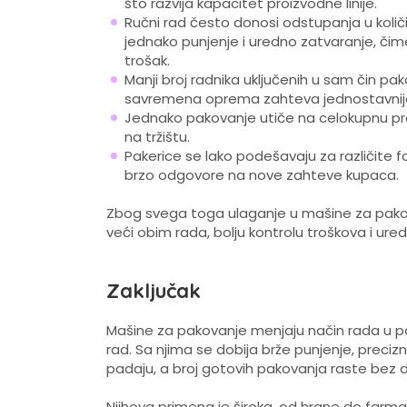
što razvija kapacitet proizvodne linije.
Ručni rad često donosi odstupanja u količ
jednako punjenje i uredno zatvaranje, čim
trošak.
Manji broj radnika uključenih u sam čin pa
savremena oprema zahteva jednostavnije
Jednako pakovanje utiče na celokupnu pr
na tržištu.
Pakerice se lako podešavaju za različit
brzo odgovore na nove zahteve kupaca.
Zbog svega toga ulaganje u mašine za pakova
veći obim rada, bolju kontrolu troškova i ure
Zaključak
Mašine za pakovanje menjaju način rada u po
rad. Sa njima se dobija brže punjenje, precizn
padaju, a broj gotovih pakovanja raste bez
Njihova primena je široka, od hrane do farma