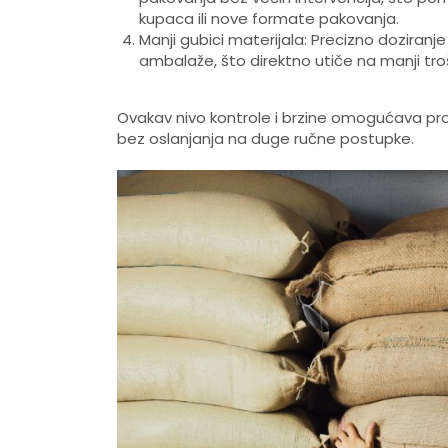
kupaca ili nove formate pakovanja.
Manji gubici materijala: Precizno doziranj
ambalaže, što direktno utiče na manji troš
Ovakav nivo kontrole i brzine omogućava pro
bez oslanjanja na duge ručne postupke.