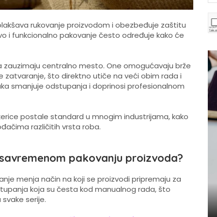
, olakšava rukovanje proizvodom i obezbeđuje zaštitu
ivo i funkcionalno pakovanje često određuje kako će
ica zauzimaju centralno mesto. One omogućavaju brže
ije zatvaranje, što direktno utiče na veći obim rada i
aka smanjuje odstupanja i doprinosi profesionalnom
akerice postale standard u mnogim industrijama, kako
đačima različitih vrsta roba.
 u savremenom pakovanju proizvoda?
je menja način na koji se proizvodi pripremaju za
dstupanja koja su česta kod manualnog rada, što
svake serije.