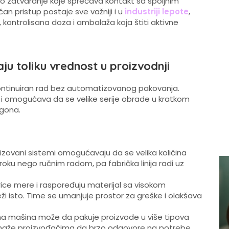
o zatvaranje koje sprečava kontakt sa spoljnim
an pristup postaje sve važniji i u
industriji lepote
,
kontrolisana doza i ambalaža koja štiti aktivne
u toliku vrednost u proizvodnji
 kontinuiran rad bez automatizovanog pakovanja.
i omogućava da se velike serije obrade u kratkom
ogona.
izovani sistemi omogućavaju da se velika količina
oku nego ručnim radom, pa fabrička linija radi uz
e mere i raspoređuju materijal sa visokom
ži isto. Time se umanjuje prostor za greške i olakšava
na mašina može da pakuje proizvode u više tipova
pomaže proizvođačima da brzo odgovore na potrebe