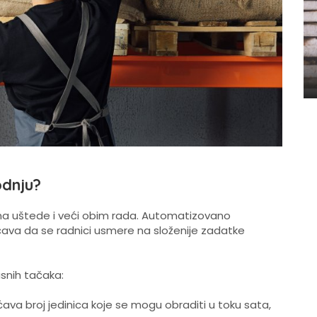
odnju?
na uštede i veći obim rada. Automatizovano
ava da se radnici usmere na složenije zadatke
asnih tačaka:
a broj jedinica koje se mogu obraditi u toku sata,