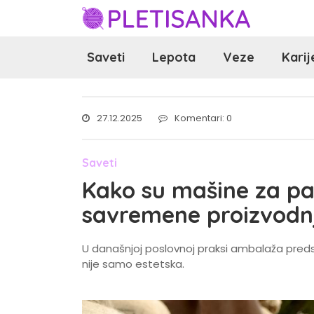
Saveti
Lepota
Veze
Karij
27.12.2025
Komentari: 0
Saveti
Kako su mašine za pa
savremene proizvodn
U današnjoj poslovnoj praksi ambalaža preds
nije samo estetska.