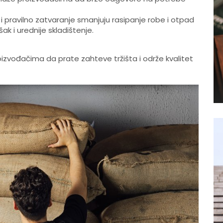
e i pravilno zatvaranje smanjuju rasipanje robe i otpad
ak i urednije skladištenje.
izvođačima da prate zahteve tržišta i održe kvalitet