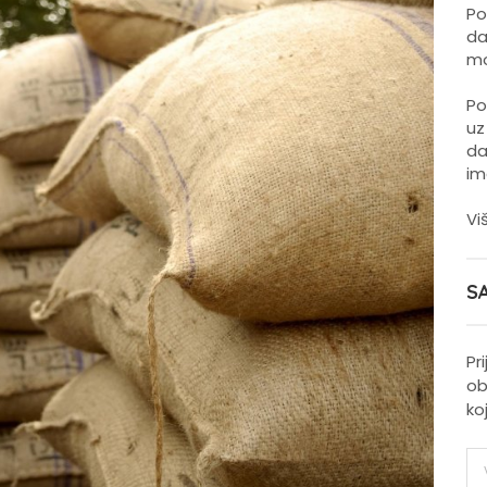
Po
da
mo
Po
uz
da
im
Vi
S
Pr
ob
ko