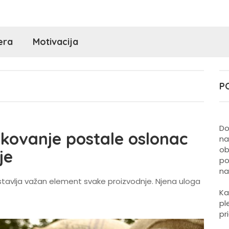
era
Motivacija
P
Do
kovanje postale oslonac
na
ob
je
po
na
tavlja važan element svake proizvodnje. Njena uloga
Ka
pl
pr