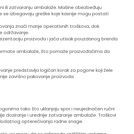
ini ili zatvaranju ambalaže. Mašine obezbeđuju
e se izbegavaju greške koje kasnije mogu postati
kovanja znači manje operativnih troškova, dok
 održavanje.
ezentaciju proizvoda i jača utisak pouzdanog brenda
e formate ambalaže, što pomaže proizvođačima da
nje predstavlja logičan korak za pogone koji žele
dnije završno pakovanje proizvoda.
gonima tako što uklanjaju spor i neujednačen ručni
ije doziranje i urednije zatvaranje ambalaže. Troškovi
 dodatnog opterećivanja radne snage.
cije, jer mogu da se prilagode različitim vrstama