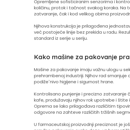
Opremljene sofisticiranim senzorima i kont
količinu, protok i tačnost svakog koraka. Na
zatvaranje, čak i kod velikog obima proizvodn
Njihova konstrukcija je prilagođena jednosta
već postojeće linije bez prekida u radu. Rezul
standard iz serije u seriju.
Kako mašine za pakovanje prat
Mašine za pakovanje imaju važnu ulogu u sek
prehrambenoj industriji. Njihov rad smanjuje
podižeˇnivo higijene i sigurnost hrane.
Kontrolisano punjenje i precizno zatvaranje ču
kafe, produžavaju njihov rok upotrebe i štite
Oprema se lako prilagođava različitim tipo
odgovore na zahteve različitih tržišnih seg
U farmaceutskoj proizvodnji preciznost je j