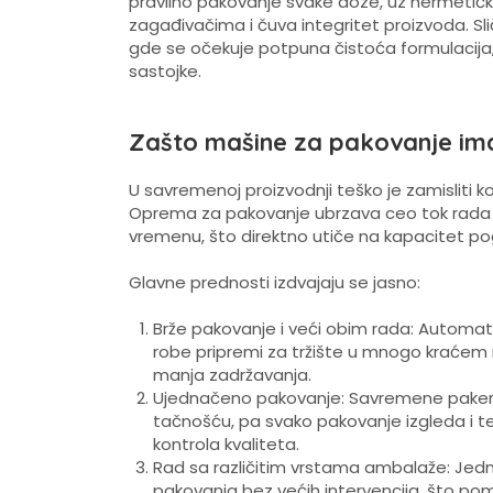
pravilno pakovanje svake doze, uz hermetičk
zagađivačima i čuva integritet proizvoda. Slič
gde se očekuje potpuna čistoća formulacija, 
sastojke.
Zašto mašine za pakovanje imaj
U savremenoj proizvodnji teško je zamisliti
Oprema za pakovanje ubrzava ceo tok rada 
vremenu, što direktno utiče na kapacitet p
Glavne prednosti izdvajaju se jasno:
Brže pakovanje i veći obim rada: Automat
robe pripremi za tržište u mnogo kraćem r
manja zadržavanja.
Ujednačeno pakovanje: Savremene pakeric
tačnošću, pa svako pakovanje izgleda i te
kontrola kvaliteta.
Rad sa različitim vrstama ambalaže: Jed
pakovanja bez većih intervencija, što 